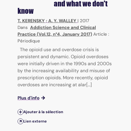
and what we don't
know
T. KERENSKY
;
A. Y. WALLEY
|
2017
Dans
Addiction Science and Clinical
Practice (Vol.12, n°4, January 2017)
Article :
Périodique
The opioid use and overdose crisis is
persistent and dynamic. Opioid overdoses
were initially driven in the 1990s and 2000s
by the increasing availability and misuse of
prescription opioids. More recently, opioid
overdoses are increasing at alar[...]
Plus d'info
Ajouter à la sélection
Lien externe