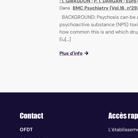
;
I. GIRAUDON
;
P. I. DARGAN
;
Euro
Dans
BMC Psychiatry (Vol.16, n°29
BACKGROUND: Psychosis can be as
psychoactive substance (NPS) toxic
how common this is and which drug
Eu[...]
Plus d'info
Contact
Accès rap
OFDT
L’établissem