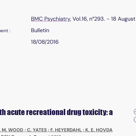
BMC Psychiatry
, Vol.16, n°293. - 18 Augus
Bulletin
ent :
18/08/2016
h acute recreational drug toxicity: a
. M. WOOD
;
C. YATES
;
F. HEYERDAHL
;
K. E. HOVDA