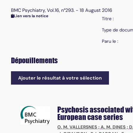
BMC Psychiatry, Vol.16, n°293. - 18 August 2016
Lien vers la notice
Titre :
Type de docum
Paru le :
Dépouillements
Ajouter le résultat à votre sélection
Psychosis associated wit
European case series
O. M. VALLERSNES
;
A. M. DINES
;
D