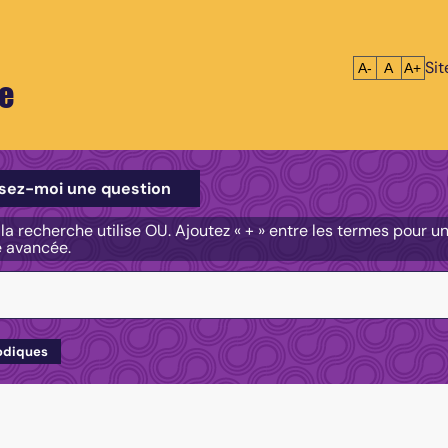
Si
Réduire le tex
Réinitialis
Agrandi
A-
A
A+
e
e
sez-moi une question
, la recherche utilise OU. Ajoutez « + » entre les termes pour 
e avancée.
odiques