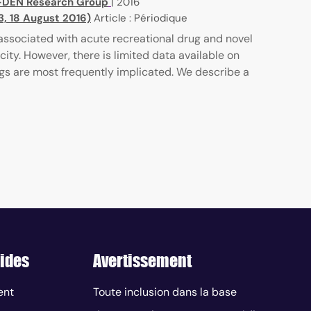
-DEN Research Group
|
2016
3, 18 August 2016)
Article : Périodique
sociated with acute recreational drug and novel
ity. However, there is limited data available on
s are most frequently implicated. We describe a
ides
Avertissement
ent
Toute inclusion dans la base