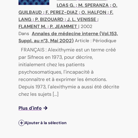
LOAS G.
;
M. SPERANZA
;
O.
GUILBAUD
;
F. PEREZ-DIAZ
;
O. HALFON
;
F.
LANG
;
P. BIZOUARD
;
J. L. VENISSE
;
FLAMENT M.
;
P. JEAMMET
|
2002
Dans
Annales de médecine interne (Vol.153,
Suppl. au n°3, Mai 2002)
Article : Périodique
FRANÇAIS : Alexithymie est un terme créé
par Sifneos en 1973, pour décrire,
initialement chez les patients
psychosomatiques, l'incapacité à
reconnaître et à exprimer les émotions.
Depuis 1973, l'alexithymie a aussi été décrite
chez les sujets [...]
Plus d'info
Ajouter à la sélection