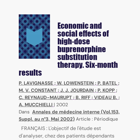
Economic and
social effects of
high-dose
buprenorphine
substitution
therapy. Six-month
results
P. LAVIGNASSE
;
W. LOWENSTEIN
;
P. BATEL
;
M. V. CONSTANT
;
J. J. JOURDAIN
;
P. KOPP
;
C. REYNAUD-MAURUPT
;
B. RIFF
;
VIDEAU B.
;
A. MUCCHIELLI
|
2002
Dans
Annales de médecine interne (Vol.153,
Suppl. au n°3, Mai 2002)
Article : Périodique
FRANÇAIS : L'objectif de l'étude est
d'analyser, chez des patients dépendants