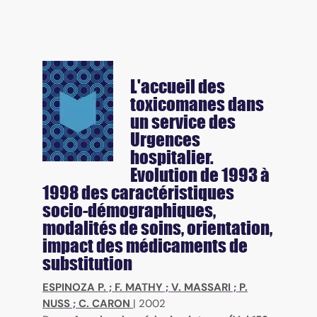
L'accueil des
toxicomanes dans
un service des
Urgences
hospitalier.
Evolution de 1993 à
1998 des caractéristiques
socio-démographiques,
modalités de soins, orientation,
impact des médicaments de
substitution
ESPINOZA P.
;
F. MATHY
;
V. MASSARI
;
P.
NUSS
;
C. CARON
|
2002