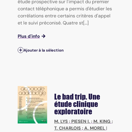
étude prospective sur l'impact du premier
contact téléphonique a permis d'étudier les
corrélations entre certains critères d'appel
et le suivi préconisé. Quatre st[...]
Plus d'info
Ajouter à la sélection
Le bad trip. Une
étude clinique
exploratoire
M. LYS
;
PIESEN I.
;
M. KING
;
T. CHARLOIS
;
A. MOREL
|