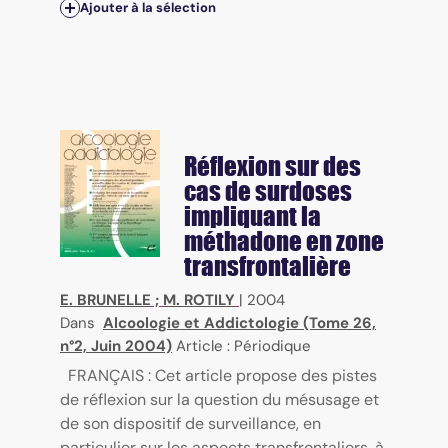
Ajouter à la sélection
Réflexion sur des
cas de surdoses
impliquant la
méthadone en zone
transfrontalière
E. BRUNELLE
;
M. ROTILY
|
2004
Dans
Alcoologie et Addictologie (Tome 26,
n°2, Juin 2004)
Article : Périodique
FRANÇAIS : Cet article propose des pistes
de réflexion sur la question du mésusage et
de son dispositif de surveillance, en
particulier sur les aspects transfrontaliers, à