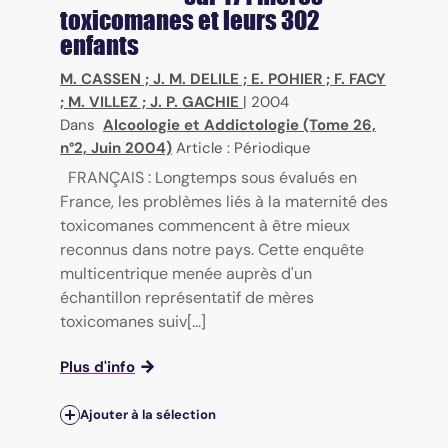
toxicomanes et leurs 302
enfants
M. CASSEN
;
J. M. DELILE
;
E. POHIER
;
F. FACY
;
M. VILLEZ
;
J. P. GACHIE
|
2004
Dans
Alcoologie et Addictologie (Tome 26,
n°2, Juin 2004)
Article : Périodique
FRANÇAIS : Longtemps sous évalués en
France, les problèmes liés à la maternité des
toxicomanes commencent à être mieux
reconnus dans notre pays. Cette enquête
multicentrique menée auprès d'un
échantillon représentatif de mères
toxicomanes suiv[...]
Plus d'info
Ajouter à la sélection