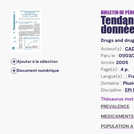
n°42 - Mars 2005 - Drogues et dépendances, données ess
BULLETIN DE PÉR
Tendanc
donnée
Drugs and drug
Auteur(s) :
CAD
Paru le :
01/03
Ajouter à la sélection
Année
2005
Page(s) :
4 p.
Document numérique
;
Langue(s) :
Fr
Domaine :
Plusi
Discipline :
EPI
Thésaurus mot
PREVALENCE
MEDICAMENTS
POPULATION A