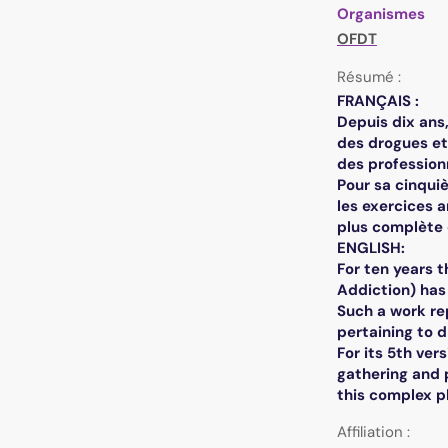
Organismes
OFDT
Résumé :
FRANÇAIS :
Depuis dix ans
des drogues et
des profession
Pour sa cinqui
les exercices a
plus complète
ENGLISH:
For ten years 
Addiction) has
Such a work rep
pertaining to d
For its 5th ver
gathering and 
this complex 
Affiliation :