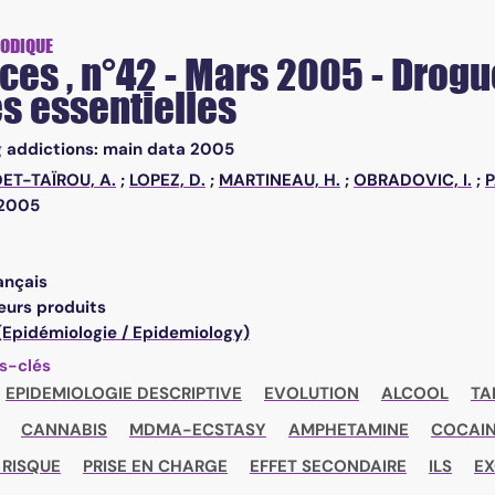
entielles
IODIQUE
es , n°42 - Mars 2005 - Drog
s essentielles
 addictions: main data 2005
ET-TAÏROU, A.
;
LOPEZ, D.
;
MARTINEAU, H.
;
OBRADOVIC, I.
;
P
/2005
ançais
eurs produits
 (Epidémiologie / Epidemiology)
s-clés
EPIDEMIOLOGIE DESCRIPTIVE
EVOLUTION
ALCOOL
TA
CANNABIS
MDMA-ECSTASY
AMPHETAMINE
COCAI
 RISQUE
PRISE EN CHARGE
EFFET SECONDAIRE
ILS
EX