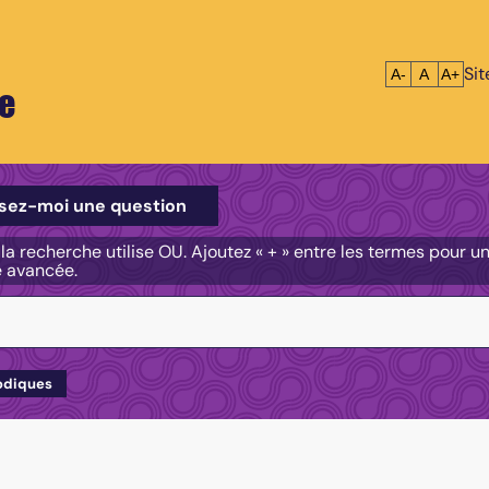
Si
Réduire le tex
Réinitialis
Agrandi
A-
A
A+
e
e
sez-moi une question
, la recherche utilise OU. Ajoutez « + » entre les termes pour 
e avancée.
odiques