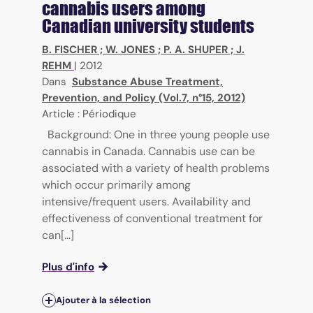
cannabis users among
Canadian university students
B. FISCHER
;
W. JONES
;
P. A. SHUPER
;
J.
REHM
|
2012
Dans
Substance Abuse Treatment,
Prevention, and Policy (Vol.7, n°15, 2012)
Article : Périodique
Background: One in three young people use
cannabis in Canada. Cannabis use can be
associated with a variety of health problems
which occur primarily among
intensive/frequent users. Availability and
effectiveness of conventional treatment for
can[...]
Plus d'info
Ajouter à la sélection