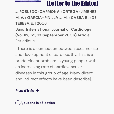
[Letter to the Editor]
J. ROBLEDO-CARMONA
;
ORTEGA-JIMENEZ
M. V.
;
GARCIA-PINILLA J. M.
;
CABRA B.
;
DE
TERESA E.
|
2006
Dans
International Journal of Cardiology
(Vol.112, n°1, 10 September 2006)
Article :
Périodique
There is a connection between cocaine use
and development of cardiopathy. This is a
predominant problem in young people, with
an increasing rate of cardiovascular
diseases in this group of age. Many direct
and indirect effects have been describe[...]
Plus d'info
Ajouter à la sélection