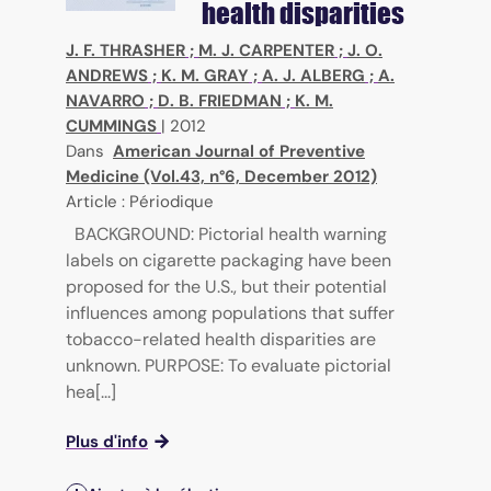
health disparities
J. F. THRASHER
;
M. J. CARPENTER
;
J. O.
ANDREWS
;
K. M. GRAY
;
A. J. ALBERG
;
A.
NAVARRO
;
D. B. FRIEDMAN
;
K. M.
CUMMINGS
|
2012
Dans
American Journal of Preventive
Medicine (Vol.43, n°6, December 2012)
Article : Périodique
BACKGROUND: Pictorial health warning
labels on cigarette packaging have been
proposed for the U.S., but their potential
influences among populations that suffer
tobacco-related health disparities are
unknown. PURPOSE: To evaluate pictorial
hea[...]
Plus d'info