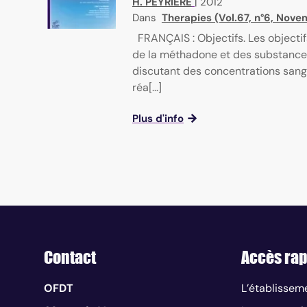
H. PEYRIERE
|
2012
Dans
Therapies (Vol.67, n°6, No
FRANÇAIS : Objectifs. Les objectif
de la méthadone et des substance
discutant des concentrations san
réa[...]
Plus d'info
Contact
Accès rap
OFDT
L’établissem