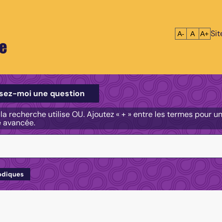
Si
Réduire le tex
Réinitialis
Agrandi
A-
A
A+
e
e
sez-moi une question
, la recherche utilise OU. Ajoutez « + » entre les termes pour 
e avancée.
odiques