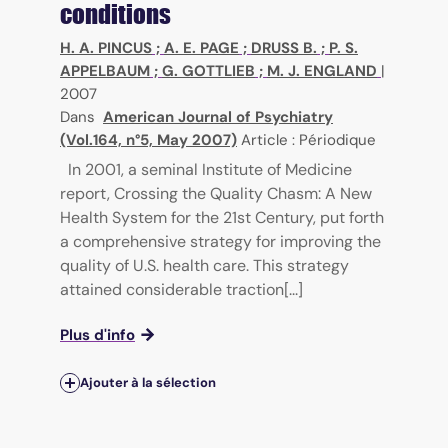
conditions
H. A. PINCUS
;
A. E. PAGE
;
DRUSS B.
;
P. S.
APPELBAUM
;
G. GOTTLIEB
;
M. J. ENGLAND
|
2007
Dans
American Journal of Psychiatry
(Vol.164, n°5, May 2007)
Article : Périodique
In 2001, a seminal Institute of Medicine
report, Crossing the Quality Chasm: A New
Health System for the 21st Century, put forth
a comprehensive strategy for improving the
quality of U.S. health care. This strategy
attained considerable traction[...]
Plus d'info
Ajouter à la sélection