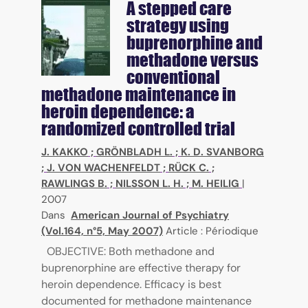
A stepped care
strategy using
buprenorphine and
methadone versus
conventional
methadone maintenance in
heroin dependence: a
randomized controlled trial
J. KAKKO
;
GRÖNBLADH L.
;
K. D. SVANBORG
;
J. VON WACHENFELDT
;
RÜCK C.
;
RAWLINGS B.
;
NILSSON L. H.
;
M. HEILIG
|
2007
Dans
American Journal of Psychiatry
(Vol.164, n°5, May 2007)
Article : Périodique
OBJECTIVE: Both methadone and
buprenorphine are effective therapy for
heroin dependence. Efficacy is best
documented for methadone maintenance