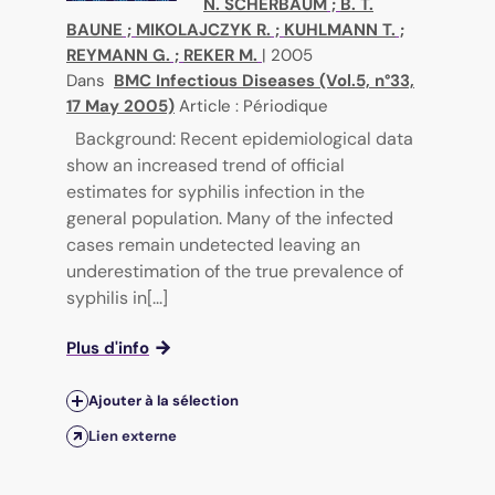
N. SCHERBAUM
;
B. T.
BAUNE
;
MIKOLAJCZYK R.
;
KUHLMANN T.
;
REYMANN G.
;
REKER M.
|
2005
Dans
BMC Infectious Diseases (Vol.5, n°33,
17 May 2005)
Article : Périodique
Background: Recent epidemiological data
show an increased trend of official
estimates for syphilis infection in the
general population. Many of the infected
cases remain undetected leaving an
underestimation of the true prevalence of
syphilis in[...]
Plus d'info
Ajouter à la sélection
Lien externe