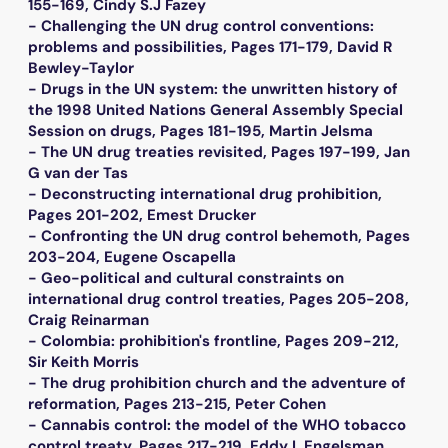
155-169, Cindy S.J Fazey
- Challenging the UN drug control conventions:
problems and possibilities, Pages 171-179, David R
Bewley-Taylor
- Drugs in the UN system: the unwritten history of
the 1998 United Nations General Assembly Special
Session on drugs, Pages 181-195, Martin Jelsma
- The UN drug treaties revisited, Pages 197-199, Jan
G van der Tas
- Deconstructing international drug prohibition,
Pages 201-202, Emest Drucker
- Confronting the UN drug control behemoth, Pages
203-204, Eugene Oscapella
- Geo-political and cultural constraints on
international drug control treaties, Pages 205-208,
Craig Reinarman
- Colombia: prohibition's frontline, Pages 209-212,
Sir Keith Morris
- The drug prohibition church and the adventure of
reformation, Pages 213-215, Peter Cohen
- Cannabis control: the model of the WHO tobacco
control treaty, Pages 217-219, Eddy L Engelsman