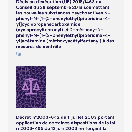
Décision d'exécution (UE) 2018/1463 du
Conseil du 28 septembre 2018 soumettant
les nouvelles substances psychoactives N-
phényl-N-[1-(2-phényléthyl)pipéridine-4-
yl]cyclopropanecarboxamide
(cyclopropylfentanyl) et 2-méthoxy-N-
phényl-N-[1-(2-phényléthyl)pipéridine-4-
yl]acétamide (méthoxyacétylfentanyl) à des
mesures de contrôle
Décret n°2003-642 du 11 juillet 2003 portant
application de certaines dispositions de la loi
n°2003-495 du 12 juin 2003 renforçant la