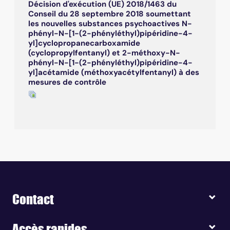
Décision d'exécution (UE) 2018/1463 du
Conseil du 28 septembre 2018 soumettant
les nouvelles substances psychoactives N-
phényl-N-[1-(2-phényléthyl)pipéridine-4-
yl]cyclopropanecarboxamide
(cyclopropylfentanyl) et 2-méthoxy-N-
phényl-N-[1-(2-phényléthyl)pipéridine-4-
yl]acétamide (méthoxyacétylfentanyl) à des
mesures de contrôle
Contact
Accès rapides