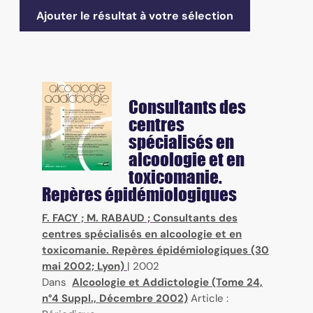
Ajouter le résultat à votre sélection
Consultants des
centres
spécialisés en
alcoologie et en
toxicomanie.
Repères épidémiologiques
F. FACY
;
M. RABAUD
;
Consultants des
centres spécialisés en alcoologie et en
toxicomanie. Repères épidémiologiques (30
mai 2002; Lyon)
|
2002
Dans
Alcoologie et Addictologie (Tome 24,
n°4 Suppl., Décembre 2002)
Article :