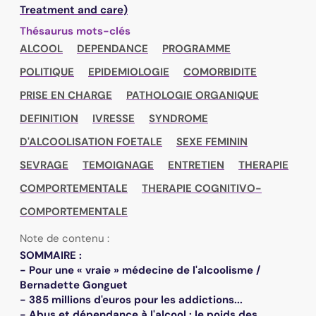
Treatment and care)
Thésaurus mots-clés
ALCOOL
DEPENDANCE
PROGRAMME
POLITIQUE
EPIDEMIOLOGIE
COMORBIDITE
PRISE EN CHARGE
PATHOLOGIE ORGANIQUE
DEFINITION
IVRESSE
SYNDROME
D'ALCOOLISATION FOETALE
SEXE FEMININ
SEVRAGE
TEMOIGNAGE
ENTRETIEN
THERAPIE
COMPORTEMENTALE
THERAPIE COGNITIVO-
COMPORTEMENTALE
Note de contenu :
SOMMAIRE :
- Pour une « vraie » médecine de l'alcoolisme /
Bernadette Gonguet
- 385 millions d'euros pour les addictions...
- Abus et dépendance à l'alcool : le poids des