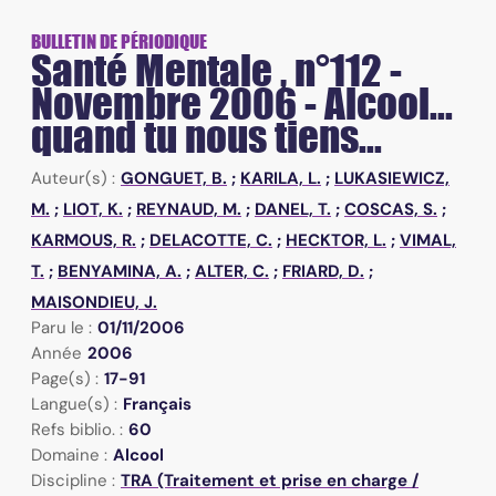
BULLETIN DE PÉRIODIQUE
Santé Mentale , n°112 -
Novembre 2006 - Alcool...
quand tu nous tiens...
Auteur(s) :
GONGUET, B.
;
KARILA, L.
;
LUKASIEWICZ,
M.
;
LIOT, K.
;
REYNAUD, M.
;
DANEL, T.
;
COSCAS, S.
;
KARMOUS, R.
;
DELACOTTE, C.
;
HECKTOR, L.
;
VIMAL,
T.
;
BENYAMINA, A.
;
ALTER, C.
;
FRIARD, D.
;
MAISONDIEU, J.
Paru le :
01/11/2006
Année
2006
Page(s) :
17-91
Langue(s) :
Français
Refs biblio. :
60
Domaine :
Alcool
Discipline :
TRA (Traitement et prise en charge /