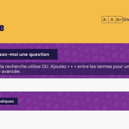
Si
Réduire le tex
Réinitialis
Agrandi
A-
A
A+
e
e
sez-moi une question
, la recherche utilise OU. Ajoutez « + » entre les termes pour 
e avancée.
odiques