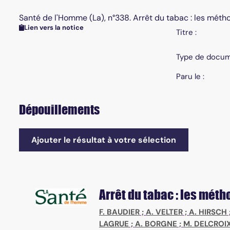
Santé de l'Homme (La), n°338. Arrêt du tabac : les mét
Lien vers la notice
Titre :
Type de docum
Paru le :
Dépouillements
Ajouter le résultat à votre sélection
Arrêt du tabac : les méth
F. BAUDIER
;
A. VELTER
;
A. HIRSCH
LAGRUE
;
A. BORGNE
;
M. DELCROI