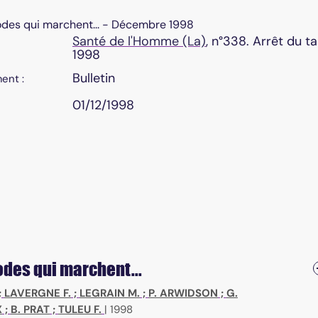
hodes qui marchent... - Décembre 1998
Santé de l'Homme (La)
, n°338. Arrêt du 
1998
Bulletin
ent :
01/12/1998
odes qui marchent...
;
LAVERGNE F.
;
LEGRAIN M.
;
P. ARWIDSON
;
G.
X
;
B. PRAT
;
TULEU F.
|
1998