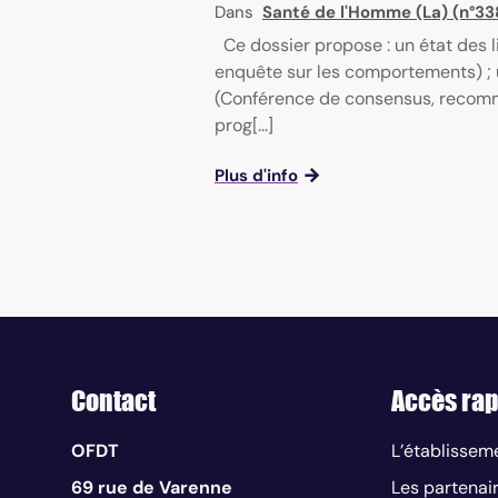
Dans
Santé de l'Homme (La) (n°3
Ce dossier propose : un état des 
enquête sur les comportements) ; u
(Conférence de consensus, recomma
prog[...]
Plus d'info
Contact
Accès rap
OFDT
L’établissem
69 rue de Varenne
Les partenai