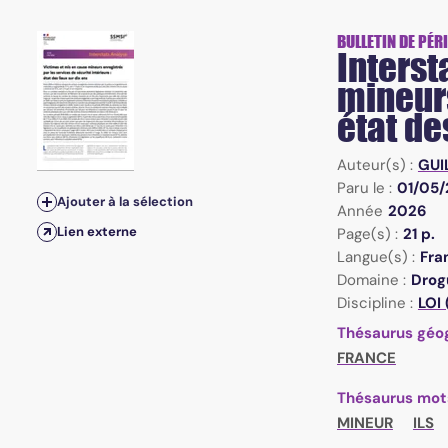
n°81 - Mai 2026 - Victimes et mis en cause mineurs enregist
BULLETIN DE PÉR
Interst
mineurs
état de
Auteur(s) :
GUI
Paru le :
01/05
Ajouter à la sélection
Année
2026
Lien externe
Page(s) :
21 p.
Langue(s) :
Fra
Domaine :
Drogu
Discipline :
LOI 
Thésaurus géo
FRANCE
Thésaurus mot
MINEUR
ILS