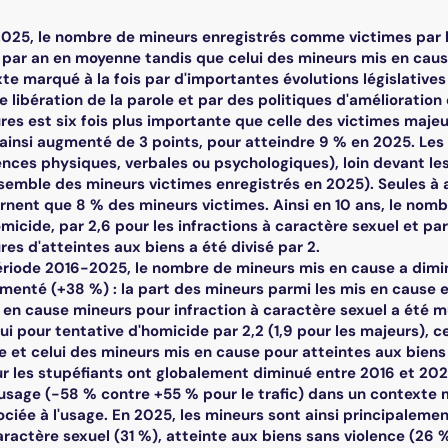
2025, le nombre de mineurs enregistrés comme victimes par 
% par an en moyenne tandis que celui des mineurs mis en caus
e marqué à la fois par d'importantes évolutions législatives 
libération de la parole et par des politiques d'amélioration
es est six fois plus importante que celle des victimes majeu
 ainsi augmenté de 3 points, pour atteindre 9 % en 2025. Les
ences physiques, verbales ou psychologiques), loin devant le
nsemble des mineurs victimes enregistrés en 2025). Seules à a
rnent que 8 % des mineurs victimes. Ainsi en 10 ans, le nombr
micide, par 2,6 pour les infractions à caractère sexuel et par
es d'atteintes aux biens a été divisé par 2.
riode 2016-2025, le nombre de mineurs mis en cause a diminu
enté (+38 %) : la part des mineurs parmi les mis en cause es
n cause mineurs pour infraction à caractère sexuel a été mul
ui pour tentative d'homicide par 2,2 (1,9 pour les majeurs),
e et celui des mineurs mis en cause pour atteintes aux biens a
 sur les stupéfiants ont globalement diminué entre 2016 et 20
usage (-58 % contre +55 % pour le trafic) dans un contexte m
ociée à l'usage. En 2025, les mineurs sont ainsi principaleme
aractère sexuel (31 %), atteinte aux biens sans violence (26 %)