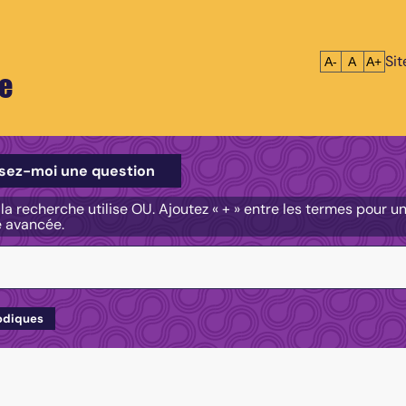
Si
Réduire le tex
Réinitialis
Agrandi
A-
A
A+
e
e
sez-moi une question
, la recherche utilise OU. Ajoutez « + » entre les termes pour 
e avancée.
odiques