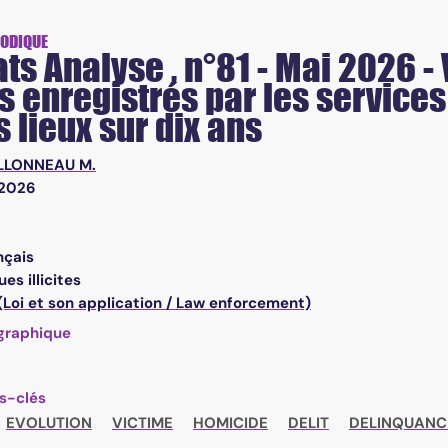
rés par les services de sécurité intérieure : état des lieux s
IODIQUE
ats Analyse , n°81 - Mai 2026 
 enregistrés par les services 
s lieux sur dix ans
LLONNEAU M.
/2026
nçais
es illicites
(Loi et son application / Law enforcement)
graphique
s-clés
EVOLUTION
VICTIME
HOMICIDE
DELIT
DELINQUANC