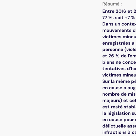
Résumé :
Entre 2016 et 
77 %, soit +7 
Dans un context
mouvements de 
victimes mineur
enregistrées a
personne (viol
et 26 % de l'e
biens ne conce
tentatives d'ho
victimes mineur
Sur la même pé
en cause a augm
nombre de mis e
majeurs) et cel
est resté stabl
la législation
en cause pour 
délictuelle ass
infractions à c