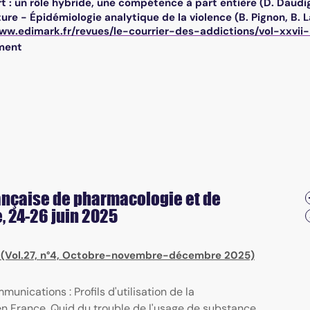
t : un rôle hybride, une compétence à part entière (D. Daudi
ure - Épidémiologie analytique de la violence (B. Pignon, B.
www.edimark.fr/revues/le-courrier-des-addictions/vol-xxv
ment
rançaise de pharmacologie et de
, 24-26 juin 2025
) (Vol.27, n°4, Octobre-novembre-décembre 2025)
nications : Profils d'utilisation de la
en France. Quid du trouble de l'usage de substance