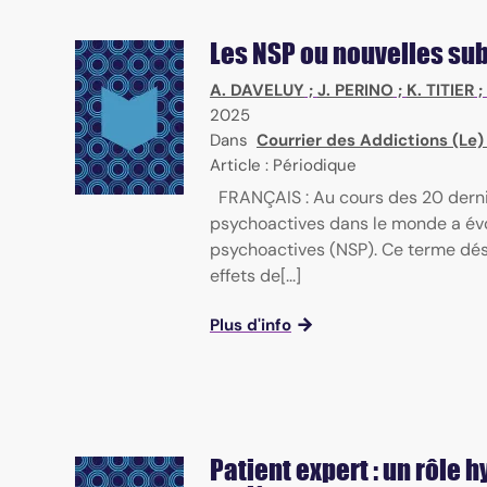
Les NSP ou nouvelles su
A. DAVELUY
;
J. PERINO
;
K. TITIER
;
2025
Dans
Courrier des Addictions (Le
Article : Périodique
FRANÇAIS : Au cours des 20 dern
psychoactives dans le monde a év
psychoactives (NSP). Ce terme dési
effets de[...]
Plus d'info
Patient expert : un rôle 