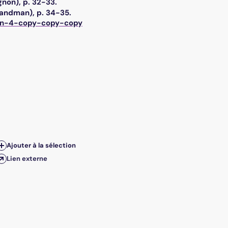
gnon), p. 32-33.
 Landman), p. 34-35.
ii-n-4-copy-copy-copy
Ajouter à la sélection
Lien externe