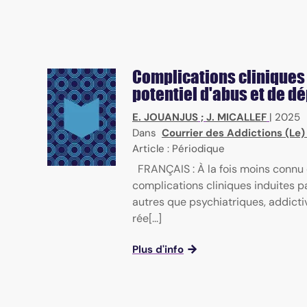
Complications cliniques
potentiel d'abus et de 
E. JOUANJUS
;
J. MICALLEF
|
2025
Dans
Courrier des Addictions (Le
Article : Périodique
FRANÇAIS : À la fois moins connu 
complications cliniques induites p
autres que psychiatriques, addictiv
rée[...]
Plus d'info