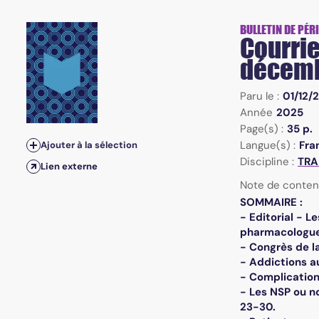
Vol.27, n°4 - Octobre-novembre-décembre 2025
BULLETIN DE PÉR
Courrie
décemb
Paru le :
01/12/
Année
2025
Page(s) :
35 p.
Langue(s) :
Fra
Ajouter à la sélection
Discipline :
TRA
Lien externe
Note de conten
SOMMAIRE :
- Editorial - 
pharmacologues 
- Congrès de l
- Addictions au
- Complication
- Les NSP ou no
23-30.