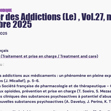
IODIQUE
r des Addictions (Le) , Vol.27,
re 2025
2025
nçais
 (Traitement et prise en charge / Treatment and care)
u :
Les addictions aux médicaments : un phénomène en pleine expa
(J. Micallef), p. 5-6.
a Société française de pharmacologie et de thérapeutique - G
x opioïdes, prévention et prise en charge (T. Soeiro, S. Mezaach
s cliniques des substances psychoactives à potentiel d'abus e
uvelles substances psychoactives (A. Daveluy, J. Perino, K. Titi