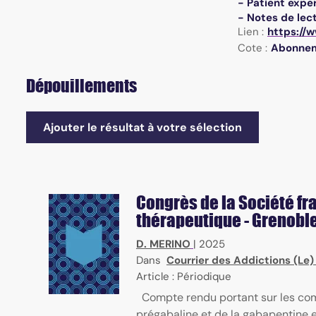
- Patient exper
- Notes de lect
Lien :
https://
Cote :
Abonne
Dépouillements
Ajouter le résultat à votre sélection
Congrès de la Société f
thérapeutique - Grenoble
D. MERINO
|
2025
Dans
Courrier des Addictions (Le
Article : Périodique
Compte rendu portant sur les commu
prégabaline et de la gabapentine 