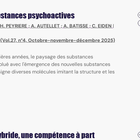
bstances psychoactives
H. PEYRIERE
;
A. AUTELLET
;
A. BATISSE
;
C. EIDEN
|
) (Vol.27, n°4, Octobre-novembre-décembre 2025)
ières années, le paysage des substances
olué avec l'émergence des nouvelles substances
gne diverses molécules imitant la structure et les
hybride, une compétence à part