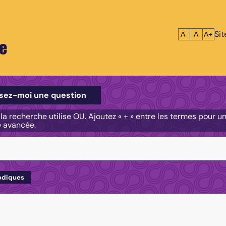
Si
Réduire le tex
Réinitialis
Agrandi
A-
A
A+
e
e
sez-moi une question
, la recherche utilise OU. Ajoutez « + » entre les termes pour 
e avancée.
odiques