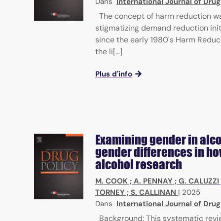
Dans
International Journal of Drug
The concept of harm reduction wa
stigmatizing demand reduction init
since the early 1980's Harm Reduc
the li[...]
Plus d'info
Examining gender in alco
gender differences in h
alcohol research
M. COOK
;
A. PENNAY
;
G. CALUZZI
TORNEY
;
S. CALLINAN
|
2025
Dans
International Journal of Drug
Background: This systematic rev