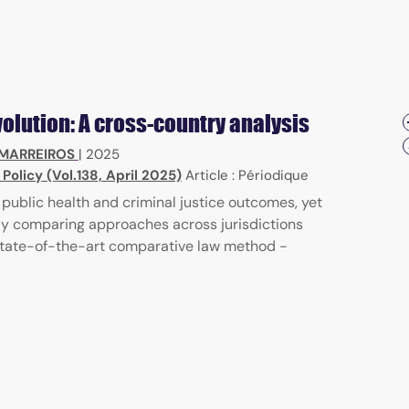
olution: A cross-country analysis
 MARREIROS
|
2025
 Policy (Vol.138, April 2025)
Article : Périodique
 public health and criminal justice outcomes, yet
lly comparing approaches across jurisdictions
 state-of-the-art comparative law method -