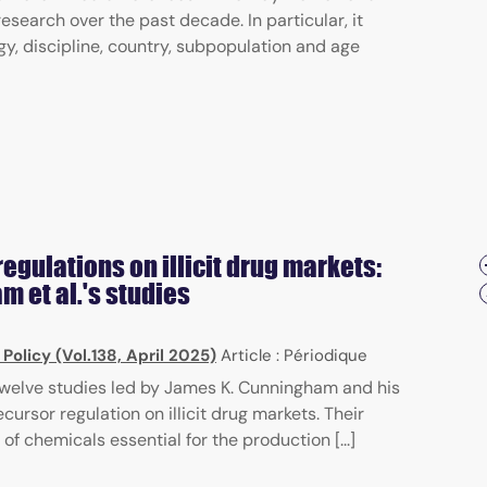
search over the past decade. In particular, it
y, discipline, country, subpopulation and age
egulations on illicit drug markets:
m et al.'s studies
 Policy (Vol.138, April 2025)
Article : Périodique
 twelve studies led by James K. Cunningham and his
cursor regulation on illicit drug markets. Their
of chemicals essential for the production [...]