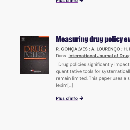
Plus d'info
Measuring drug policy ev
R. GONÇALVES
;
A. LOURENÇO
;
H.
Dans
International Journal of Drug
Drug policies significantly impact
quantitative tools for systematica
remain limited. This paper uses a
lexim[...]
Plus d'info