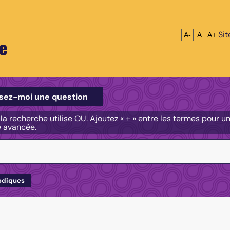
Si
Réduire le tex
Réinitialis
Agrandi
A-
A
A+
e
e
sez-moi une question
, la recherche utilise OU. Ajoutez « + » entre les termes pour 
e avancée.
odiques