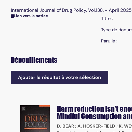
International Journal of Drug Policy, Vol.138. - April 2025
Lien vers la notice
Titre :
Type de docum
Paru le :
Dépouillements
Ajouter le résultat à votre sélection
Harm reduction isn't eno
Mindful Consumption an
D. BEAR
;
A. HOSKER-FIELD
;
K. WE