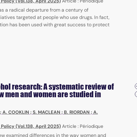
 Policy (Vol.138, April 2025)
Article : Périodique
s a radical departure from a century of
iatives targeted at people who use drugs. In fact,
tion has been used with great success to protect
hol research: A systematic review of
ow men and women are studied in
;
A. COOKLIN
;
S. MACLEAN
;
B. RIORDAN
;
A.
 Policy (Vol.138, April 2025)
Article : Périodique
iew examined differences in the way women and