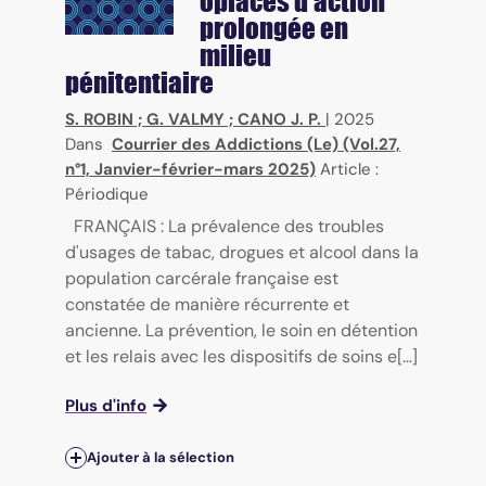
opiacés d'action
prolongée en
milieu
pénitentiaire
S. ROBIN
;
G. VALMY
;
CANO J. P.
|
2025
Dans
Courrier des Addictions (Le) (Vol.27,
n°1, Janvier-février-mars 2025)
Article :
Périodique
FRANÇAIS : La prévalence des troubles
d'usages de tabac, drogues et alcool dans la
population carcérale française est
constatée de manière récurrente et
ancienne. La prévention, le soin en détention
et les relais avec les dispositifs de soins e[...]
Plus d'info
Ajouter à la sélection