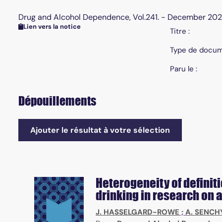
Drug and Alcohol Dependence, Vol.241. - December 20
Lien vers la notice
Titre :
Type de docum
Paru le :
Dépouillements
Ajouter le résultat à votre sélection
Heterogeneity of defini
drinking in research on 
J. HASSELGARD-ROWE
;
A. SENC