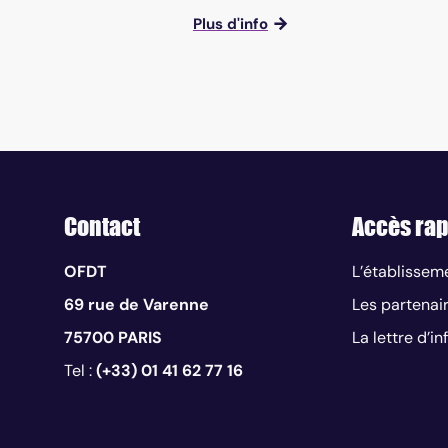
Plus d'info
Contact
Accès rap
OFDT
L’établissem
69 rue de Varenne
Les partenai
75700 PARIS
La lettre d’i
Tel :
(+33) 01 41 62 77 16