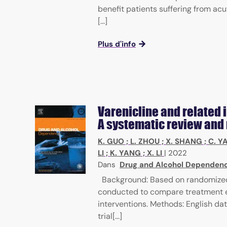
benefit patients suffering from a
[...]
Plus d'info
Varenicline and related 
A systematic review and
K. GUO
;
L. ZHOU
;
X. SHANG
;
C. Y
LI
;
K. YANG
;
X. LI
|
2022
Dans
Drug and Alcohol Dependenc
Background: Based on randomized 
conducted to compare treatment ef
interventions. Methods: English d
trial[...]