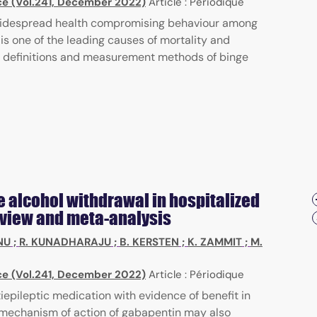
e (Vol.241, December 2022)
Article : Périodique
a widespread health compromising behaviour among
s one of the leading causes of mortality and
he definitions and measurement methods of binge
e alcohol withdrawal in hospitalized
eview and meta-analysis
NU
;
R. KUNADHARAJU
;
B. KERSTEN
;
K. ZAMMIT
;
M.
e (Vol.241, December 2022)
Article : Périodique
epileptic medication with evidence of benefit in
e mechanism of action of gabapentin may also