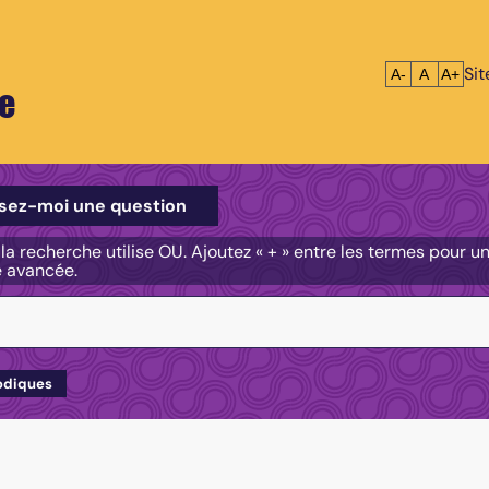
Si
Réduire le tex
Réinitialis
Agrandi
A-
A
A+
e
e
sez-moi une question
, la recherche utilise OU. Ajoutez « + » entre les termes pour 
e avancée.
odiques