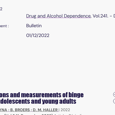
22
Drug and Alcohol Dependence
, Vol.241. 
Bulletin
ent :
01/12/2022
tions and measurements of binge
adolescents and young adults
HYNA
;
B. BROERS
;
D. M. HALLER
|
2022