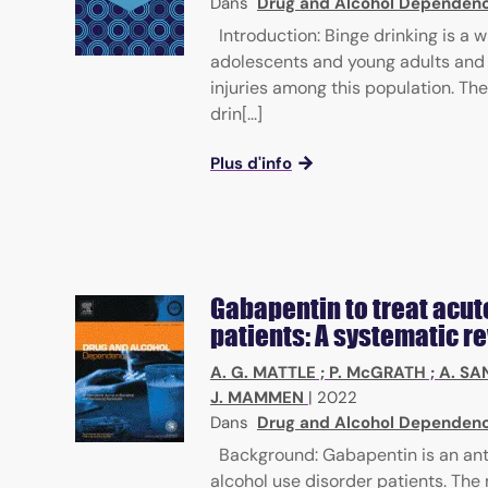
Dans
Drug and Alcohol Dependenc
Introduction: Binge drinking is 
adolescents and young adults and i
injuries among this population. T
drin[...]
Plus d'info
Gabapentin to treat acut
patients: A systematic r
A. G. MATTLE
;
P. McGRATH
;
A. SA
J. MAMMEN
|
2022
Dans
Drug and Alcohol Dependenc
Background: Gabapentin is an anti
alcohol use disorder patients. Th