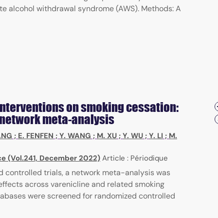
cute alcohol withdrawal syndrome (AWS). Methods: A
interventions on smoking cessation:
 network meta-analysis
ANG
;
E. FENFEN
;
Y. WANG
;
M. XU
;
Y. WU
;
Y. LI
;
M.
e (Vol.241, December 2022)
Article : Périodique
controlled trials, a network meta-analysis was
fects across varenicline and related smoking
atabases were screened for randomized controlled