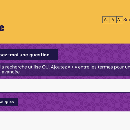
Si
Réduire le tex
Réinitialis
Agrandi
A-
A
A+
e
e
sez-moi une question
, la recherche utilise OU. Ajoutez « + » entre les termes pour 
e avancée.
odiques