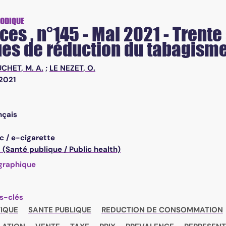
 réduction du tabagisme (1991-2021)
IODIQUE
es , n°145 - Mai 2021 - Trente
ues de réduction du tabagisme
CHET, M. A.
;
LE NEZET, O.
2021
nçais
c / e-cigarette
(Santé publique / Public health)
graphique
s-clés
TIQUE
SANTE PUBLIQUE
REDUCTION DE CONSOMMATION