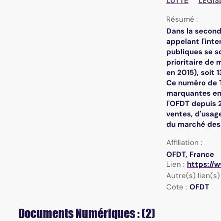
LUTTE
LEGIS
Résumé :
Dans la second
appelant l'inte
publiques se s
prioritaire de
en 2015), soit
Ce numéro de T
marquantes en 
l'OFDT depuis 
ventes, d'usag
du marché des 
Affiliation :
OFDT, France
Lien :
https://
Autre(s) lien(s) 
Cote :
OFDT
Documents Numériques : (2)