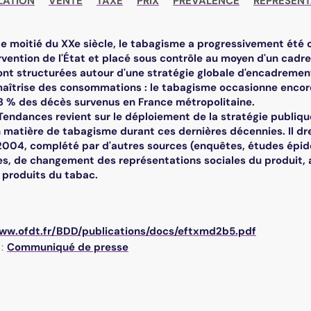
LATION
VENTE
TAXE
PRIX
PREVALENCE
REPRESENT
e moitié du XXe siècle, le tabagisme a progressivement ét
rvention de l'État et placé sous contrôle au moyen d'un cadre l
ont structurées autour d'une stratégie globale d'encadrement
 maîtrise des consommations : le tabagisme occasionne encor
 13 % des décès survenus en France métropolitaine.
endances revient sur le déploiement de la stratégie publique
matière de tabagisme durant ces dernières décennies. Il dres
2004, complété par d'autres sources (enquêtes, études épid
es, de changement des représentations sociales du produit, a
produits du tabac.
www.ofdt.fr/BDD/publications/docs/eftxmd2b5.pdf
:
Communiqué de presse