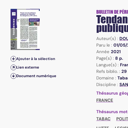
n°145 - Mai 2021 - Trente ans de politiques publiques de
BULLETIN DE PÉR
Tendanc
publiq
Auteur(s) :
DOU
Paru le :
01/05/
Année
2021
Page(s) :
8 p.
Ajouter à la sélection
Langue(s) :
Fra
Lien externe
Refs biblio. :
29
Document numérique
Domaine :
Taba
Discipline :
SAN 
Thésaurus géo
FRANCE
Thésaurus mot
TABAC
POLI