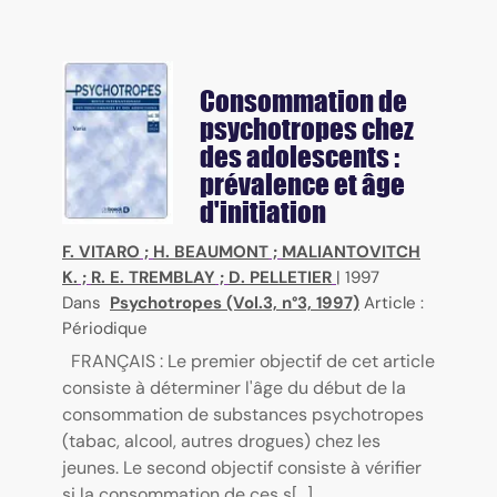
Consommation de
psychotropes chez
des adolescents :
prévalence et âge
d'initiation
F. VITARO
;
H. BEAUMONT
;
MALIANTOVITCH
K.
;
R. E. TREMBLAY
;
D. PELLETIER
|
1997
Dans
Psychotropes (Vol.3, n°3, 1997)
Article :
Périodique
FRANÇAIS : Le premier objectif de cet article
consiste à déterminer l'âge du début de la
consommation de substances psychotropes
(tabac, alcool, autres drogues) chez les
jeunes. Le second objectif consiste à vérifier
si la consommation de ces s[...]