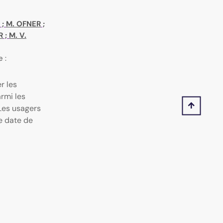
;
M. OFNER
;
R
;
M. V.
e :
r les
rmi les
 Les usagers
e date de