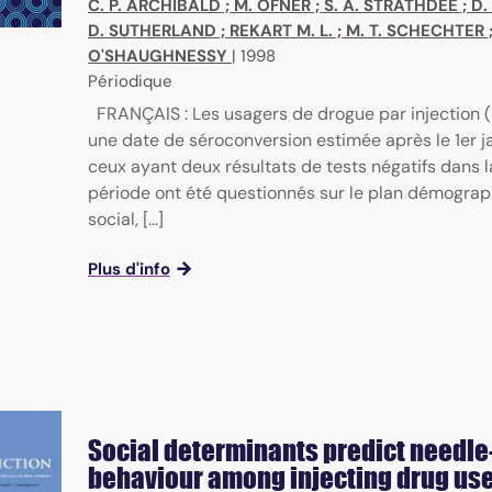
C. P. ARCHIBALD
;
M. OFNER
;
S. A. STRATHDEE
;
D.
D. SUTHERLAND
;
REKART M. L.
;
M. T. SCHECHTER
O'SHAUGHNESSY
|
1998
Périodique
FRANÇAIS : Les usagers de drogue par injection 
une date de séroconversion estimée après le 1er ja
ceux ayant deux résultats de tests négatifs dans
période ont été questionnés sur le plan démograp
social, [...]
Plus d'info
Social determinants predict needle
behaviour among injecting drug use