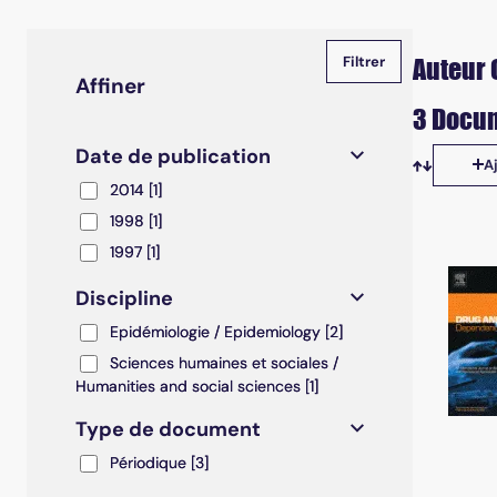
Auteur 
Affiner
3 Docum
Date de publication
A
Tris disp
2014
2014
[1]
1998
1998
[1]
1997
1997
[1]
Discipline
Epidémiologie / Epidemiology
Epidémiologie / Epidemiology
[2]
Sciences humaines et sociales / Humanities and soc
Sciences humaines et sociales /
Humanities and social sciences
[1]
Type de document
Périodique
Périodique
[3]