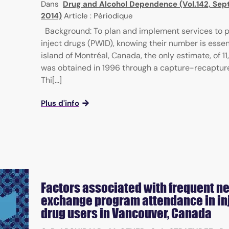
Dans
Drug and Alcohol Dependence (Vol.142, Se
2014)
Article : Périodique
Background: To plan and implement services to 
inject drugs (PWID), knowing their number is essent
island of Montréal, Canada, the only estimate, of 1
was obtained in 1996 through a capture-recaptur
Thi[...]
Plus d'info
Factors associated with frequent n
exchange program attendance in in
drug users in Vancouver, Canada