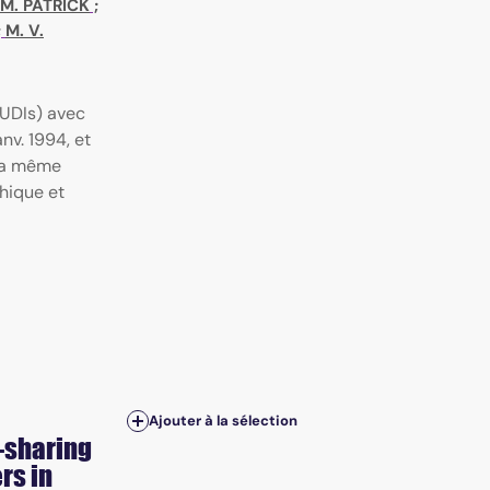
 M. PATRICK
;
;
M. V.
(UDIs) avec
nv. 1994, et
 la même
hique et
Ajouter à la sélection
-sharing
rs in