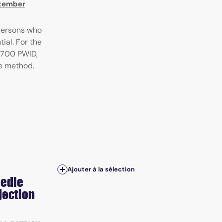
ptember
persons who
ial. For the
1,700 PWID,
e method.
Ajouter à la sélection
eedle
jection