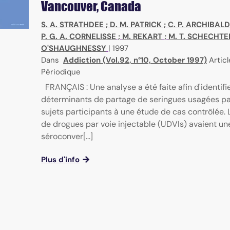
Vancouver, Canada
S. A. STRATHDEE
;
D. M. PATRICK
;
C. P. ARCHIBALD
P. G. A. CORNELISSE
;
M. REKART
;
M. T. SCHECHTE
O'SHAUGHNESSY
|
1997
Dans
Addiction (Vol.92, n°10, October 1997)
Articl
Périodique
FRANÇAIS : Une analyse a été faite afin d'identifie
déterminants de partage de seringues usagées pa
sujets participants à une étude de cas contrôlée.
de drogues par voie injectable (UDVIs) avaient un
séroconver[...]
Plus d'info