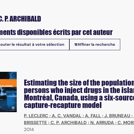
C. P. ARCHIBALD
ents disponibles écrits par cet auteur
jouter le résultat à votre sélection
Affiner la recherche
onibles
Estimating the size of the population
persons who inject drugs in the isla
Montréal, Canada, using a six-sourc
ial sciences
capture-recapture model
P. LECLERC
;
A. C. VANDAL
;
A. FALL
;
J. BRUNEAU
;
BRISSETTE
;
C. P. ARCHIBALD
;
N. ARRUDA
;
C. MOR
2014