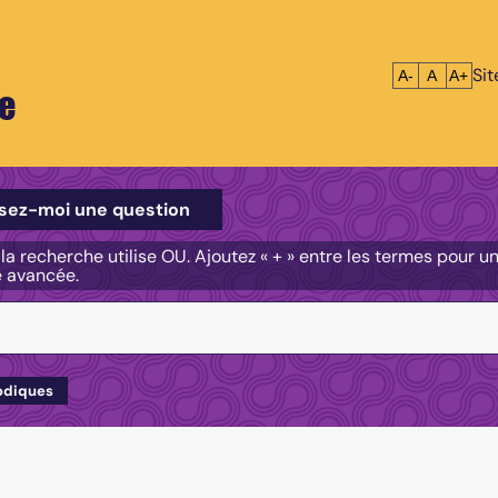
Si
Réduire le tex
Réinitialis
Agrandi
A-
A
A+
e
e
sez-moi une question
, la recherche utilise OU. Ajoutez « + » entre les termes pour 
e avancée.
odiques