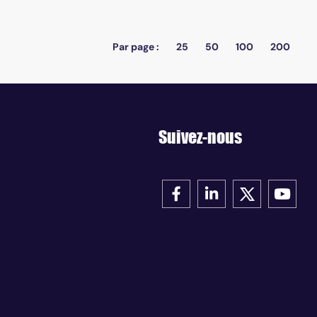
Par page :
25
50
100
200
Suivez-nous