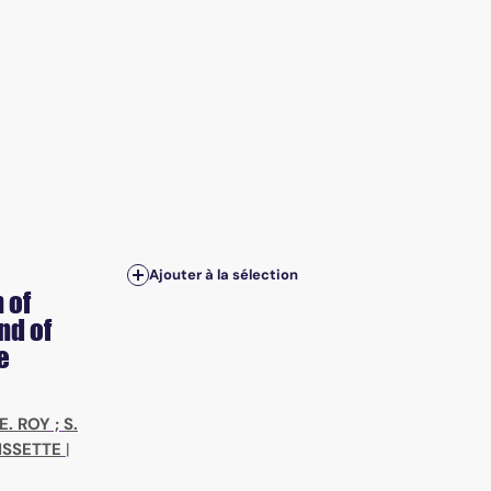
Ajouter à la sélection
 of
nd of
e
E. ROY
;
S.
ISSETTE
|