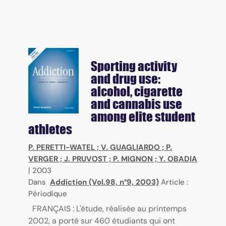
Sporting activity
and drug use:
alcohol, cigarette
and cannabis use
among elite student
athletes
P. PERETTI-WATEL
;
V. GUAGLIARDO
;
P.
VERGER
;
J. PRUVOST
;
P. MIGNON
;
Y. OBADIA
|
2003
Dans
Addiction (Vol.98, n°9, 2003)
Article :
Périodique
FRANÇAIS : L'étude, réalisée au printemps
2002, a porté sur 460 étudiants qui ont