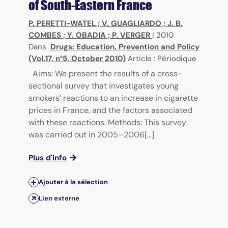
of South-Eastern France
P. PERETTI-WATEL
;
V. GUAGLIARDO
;
J. B.
COMBES
;
Y. OBADIA
;
P. VERGER
|
2010
Dans
Drugs: Education, Prevention and Policy
(Vol.17, n°5, October 2010)
Article : Périodique
Aims: We present the results of a cross-
sectional survey that investigates young
smokers’ reactions to an increase in cigarette
prices in France, and the factors associated
with these reactions. Methods: This survey
was carried out in 2005–2006[...]
Plus d'info
Ajouter à la sélection
Lien externe