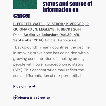
status and source of
information on
cancer
P. PERETTI-WATEL
;
V. SEROR
;
P. VERGER
;
R.
GUIGNARD
;
S. LEGLEYE
;
F. BECK
|
2014
Dans
Addictive Behaviors (Vol.39, n°9,
September 2014)
Article : Périodique
Background: In many countries, the decline
in smoking prevalence has coincided with a
growing concentration of smoking among
people with lower socioeconomic status
(SES). This concentration may reflect the
social differentiation of risk percepti[...]
Plus d'info
Ajouter à la sélection