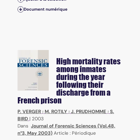
Document numérique
High mortality rates
among inmates
during the year
following their
discharge from a
French prison
P. VERGER
;
M. ROTILY
;
J. PRUDHOMME
;
S.
BIRD
|
2003
Dans
Journal of Forensic Sciences (Vol.48,
n°3, May 2003)
Article : Périodique