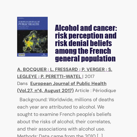
Alcohol and cancer:
risk perception and
risk denial beliefs
among the French
general population
A. BOCQUIER
;
L. FRESSARD
;
P. VERGER
;
S.
LEGLEYE
;
P. PERETTI-WATEL
|
2017
Dans
European Journal of Public Health
(Vol.27, n°4, August 2017)
Article : Périodique
Background: Worldwide, millions of deaths
each year are attributed to alcohol. We
sought to examine French people's beliefs
about the risks of alcohol, their correlates,
and their associations with alcohol use.
Methods: Data came from the 2010 [...]