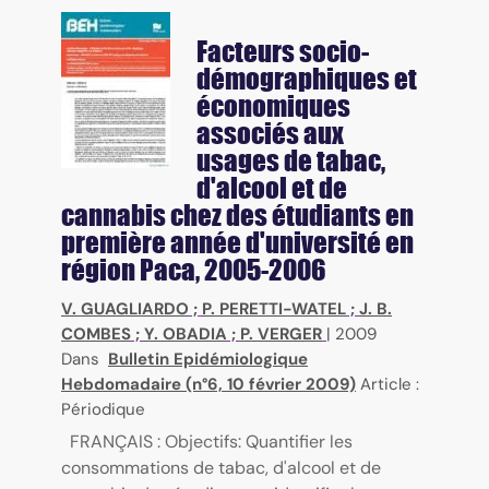
Facteurs socio-
démographiques et
économiques
associés aux
usages de tabac,
d'alcool et de
cannabis chez des étudiants en
première année d'université en
région Paca, 2005-2006
V. GUAGLIARDO
;
P. PERETTI-WATEL
;
J. B.
COMBES
;
Y. OBADIA
;
P. VERGER
|
2009
Dans
Bulletin Epidémiologique
Hebdomadaire (n°6, 10 février 2009)
Article :
Périodique
FRANÇAIS : Objectifs: Quantifier les
consommations de tabac, d'alcool et de