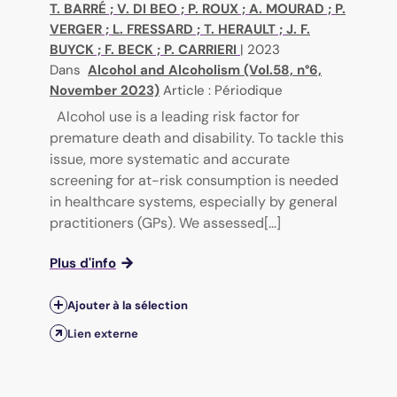
T. BARRÉ
;
V. DI BEO
;
P. ROUX
;
A. MOURAD
;
P.
VERGER
;
L. FRESSARD
;
T. HERAULT
;
J. F.
BUYCK
;
F. BECK
;
P. CARRIERI
|
2023
Dans
Alcohol and Alcoholism (Vol.58, n°6,
November 2023)
Article : Périodique
Alcohol use is a leading risk factor for
premature death and disability. To tackle this
issue, more systematic and accurate
screening for at-risk consumption is needed
in healthcare systems, especially by general
practitioners (GPs). We assessed[...]
Plus d'info
Ajouter à la sélection
Lien externe