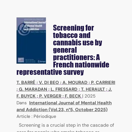
Screening for
tobacco and
cannabis use by
general
practitioners: A
French nationwide
representative survey
T. BARRÉ
;
V. DI BEO
;
A. MOURAD
;
P. CARRIERI
;
G. MARADAN
;
L. FRESSARD
;
T. HERAULT
;
J.
F. BUYCK
;
P. VERGER
;
F. BECK
|
2025
Dans
International Journal of Mental Health
and Addiction (Vol.23, n°5, October 2025)
Article : Périodique
Screening is a crucial step in the cascade of