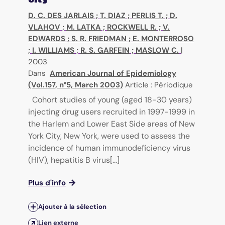
D. C. DES JARLAIS
;
T. DIAZ
;
PERLIS T.
;
D.
VLAHOV
;
M. LATKA
;
ROCKWELL R.
;
V.
EDWARDS
;
S. R. FRIEDMAN
;
E. MONTERROSO
;
I. WILLIAMS
;
R. S. GARFEIN
;
MASLOW C.
|
2003
Dans
American Journal of Epidemiology
(Vol.157, n°5, March 2003)
Article : Périodique
Cohort studies of young (aged 18-30 years)
injecting drug users recruited in 1997-1999 in
the Harlem and Lower East Side areas of New
York City, New York, were used to assess the
incidence of human immunodeficiency virus
(HIV), hepatitis B virus[...]
Plus d'info
Ajouter à la sélection
Lien externe