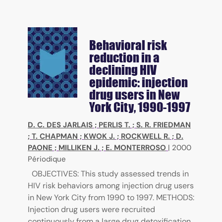
Behavioral risk
reduction in a
declining HIV
epidemic: injection
drug users in New
York City, 1990-1997
D. C. DES JARLAIS
;
PERLIS T.
;
S. R. FRIEDMAN
;
T. CHAPMAN
;
KWOK J.
;
ROCKWELL R.
;
D.
PAONE
;
MILLIKEN J.
;
E. MONTERROSO
|
2000
Périodique
OBJECTIVES: This study assessed trends in
HIV risk behaviors among injection drug users
in New York City from 1990 to 1997. METHODS:
Injection drug users were recruited
continuously from a large drug detoxification