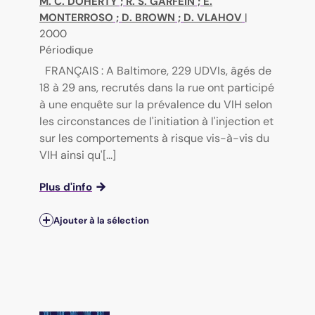
M. C. DOHERTY
;
R. S. GARFEIN
;
E.
MONTERROSO
;
D. BROWN
;
D. VLAHOV
|
2000
Périodique
FRANÇAIS : A Baltimore, 229 UDVIs, âgés de
18 à 29 ans, recrutés dans la rue ont participé
à une enquête sur la prévalence du VIH selon
les circonstances de l'initiation à l'injection et
sur les comportements à risque vis-à-vis du
VIH ainsi qu'[...]
Plus d'info
Ajouter à la sélection