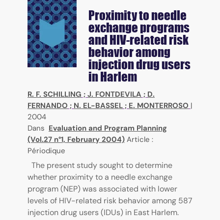
Proximity to needle
exchange programs
and HIV-related risk
behavior among
injection drug users
in Harlem
R. F. SCHILLING
;
J. FONTDEVILA
;
D.
FERNANDO
;
N. EL-BASSEL
;
E. MONTERROSO
|
2004
Dans
Evaluation and Program Planning
(Vol.27 n°1, February 2004)
Article :
Périodique
The present study sought to determine
whether proximity to a needle exchange
program (NEP) was associated with lower
levels of HIV-related risk behavior among 587
injection drug users (IDUs) in East Harlem.