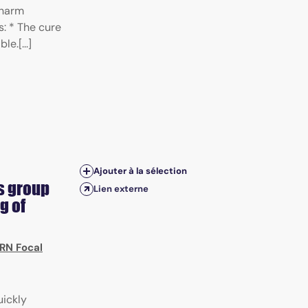
 harm
s: * The cure
e.[...]
Ajouter à la sélection
s group
Lien externe
g of
RN Focal
uickly