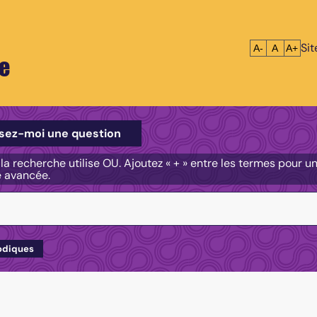
Si
Réduire le tex
Réinitialis
Agrandi
A-
A
A+
e
e
sez-moi une question
, la recherche utilise OU. Ajoutez « + » entre les termes pour 
e avancée.
odiques