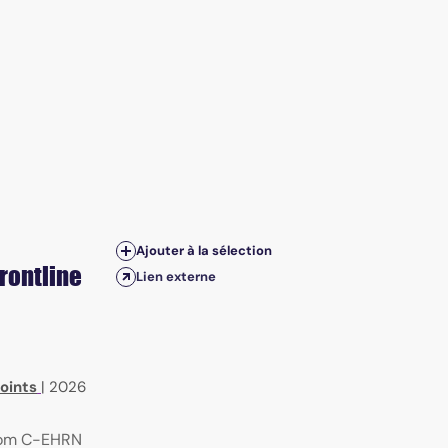
Ajouter à la sélection
frontline
Lien externe
oints
|
2026
from C-EHRN