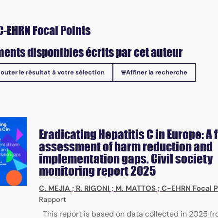
C-EHRN Focal Points
ents disponibles écrits par cet auteur
jouter le résultat à votre sélection
Affiner la recherche
onibles
Eradicating Hepatitis C in Europe: A 
assessment of harm reduction and
implementation gaps. Civil society
monitoring report 2025
C. MEJIA
;
R. RIGONI
;
M. MATTOS
;
C-EHRN Focal P
Rapport
This report is based on data collected in 2025 