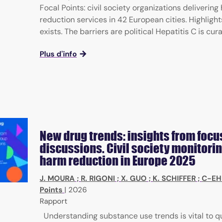
Focal Points: civil society organizations delivering
reduction services in 42 European cities. Highlight
exists. The barriers are political Hepatitis C is curabl
Plus d'info
New drug trends: insights from focu
discussions. Civil society monitorin
harm reduction in Europe 2025
J. MOURA
;
R. RIGONI
;
X. GUO
;
K. SCHIFFER
;
C-EH
Points
|
2026
Rapport
Understanding substance use trends is vital to q