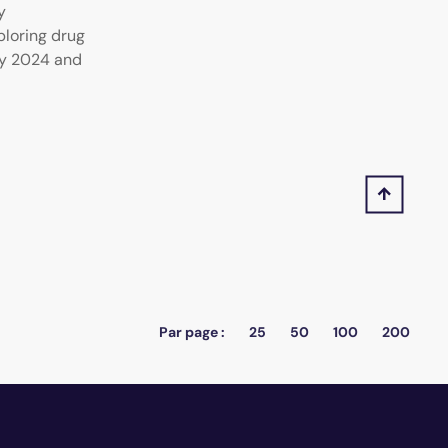
y
ploring drug
ly 2024 and
Par page :
25
50
100
200