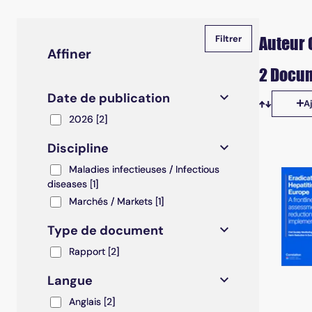
Auteur 
Affiner
2 Docum
Date de publication
A
Tris disp
2026
2026
[2]
Discipline
Maladies infectieuses / Infectious diseases
Maladies infectieuses / Infectious
diseases
[1]
Marchés / Markets
Marchés / Markets
[1]
Type de document
Rapport
Rapport
[2]
Langue
Anglais
Anglais
[2]