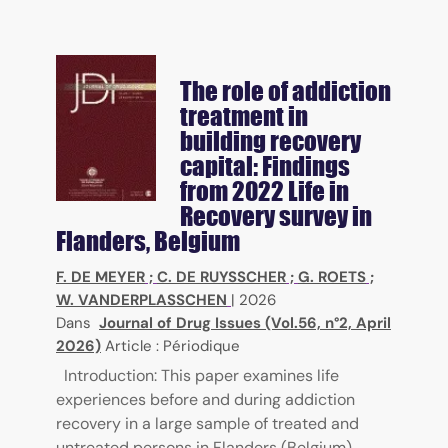
The role of addiction
treatment in
building recovery
capital: Findings
from 2022 Life in
Recovery survey in
Flanders, Belgium
F. DE MEYER
;
C. DE RUYSSCHER
;
G. ROETS
;
W. VANDERPLASSCHEN
|
2026
Dans
Journal of Drug Issues (Vol.56, n°2, April
2026)
Article : Périodique
Introduction: This paper examines life
experiences before and during addiction
recovery in a large sample of treated and
untreated persons in Flanders (Belgium).