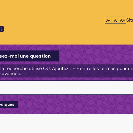
Si
Réduire le tex
Réinitialis
Agrandi
A-
A
A+
e
e
sez-moi une question
, la recherche utilise OU. Ajoutez « + » entre les termes pour 
e avancée.
odiques