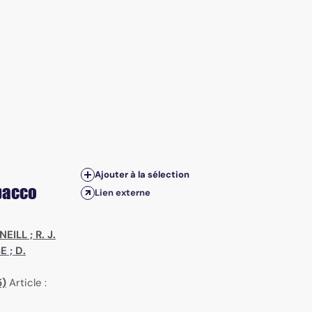
Ajouter à la sélection
bacco
Lien externe
NEILL
;
R. J.
SE
;
D.
5)
Article :