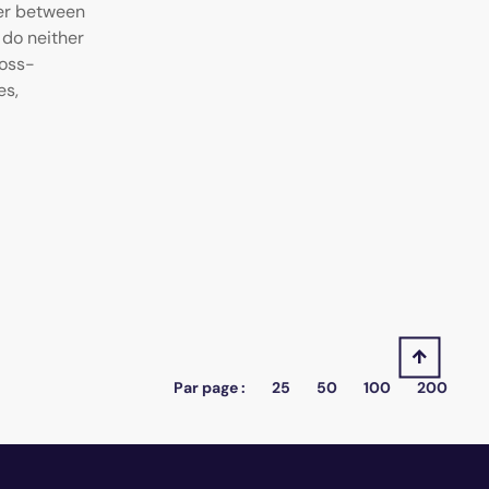
fer between
 do neither
ross-
es,
Par page :
25
50
100
200