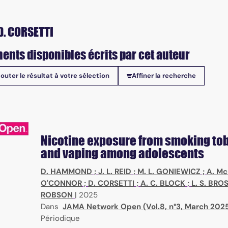
D. CORSETTI
ents disponibles écrits par cet auteur
jouter le résultat à votre sélection
Affiner la recherche
onibles
Nicotine exposure from smoking to
and vaping among adolescents
D. HAMMOND
;
J. L. REID
;
M. L. GONIEWICZ
;
A. Mc
O'CONNOR
;
D. CORSETTI
;
A. C. BLOCK
;
L. S. BRO
ROBSON
|
2025
Dans
JAMA Network Open (Vol.8, n°3, March 202
Périodique