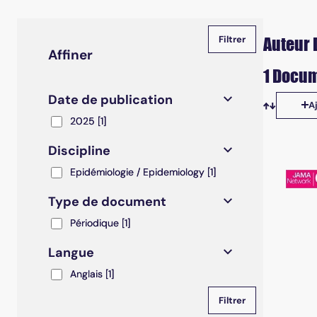
Auteur 
Affiner
1 Docum
Date de publication
A
Tris disp
2025
2025
[1]
Discipline
Epidémiologie / Epidemiology
Epidémiologie / Epidemiology
[1]
Type de document
Périodique
Périodique
[1]
Langue
Anglais
Anglais
[1]