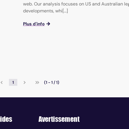
web. Our analysis focuses on US and Australian le
developments, whi[...]
Plus d'info
1
(1 - 1 / 1)
ides
Avertissement