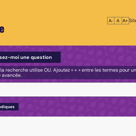
Si
Réduire le tex
Réinitialis
Agrandi
A-
A
A+
e
e
sez-moi une question
, la recherche utilise OU. Ajoutez « + » entre les termes pour 
e avancée.
odiques