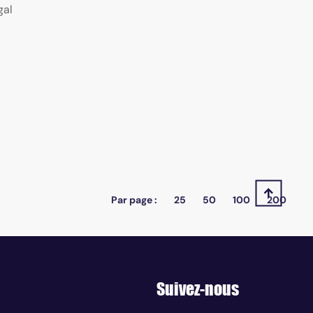
gal
Par page :
25
50
100
200
Suivez-nous