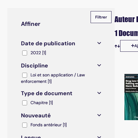
Auteur 
Affiner
1 Docum
Date de publication
A
Tris disp
2022
2022
[1]
Discipline
Loi et son application / Law enforcement
Loi et son application / Law
enforcement
[1]
Type de document
Chapitre
Chapitre
[1]
Nouveauté
Fonds antérieur
Fonds antérieur
[1]
Langue