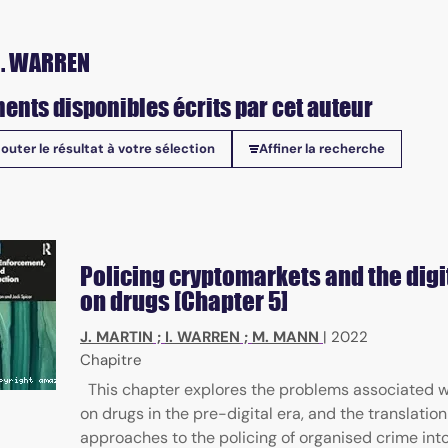
I. WARREN
ents disponibles écrits par cet auteur
jouter le résultat à votre sélection
Affiner la recherche
onibles
Policing cryptomarkets and the digi
on drugs [Chapter 5]
J. MARTIN
;
I. WARREN
;
M. MANN
|
2022
Chapitre
This chapter explores the problems associated w
on drugs in the pre-digital era, and the translation
approaches to the policing of organised crime int