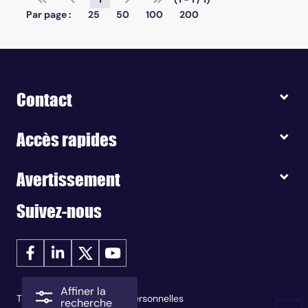
Par page :
25
50
100
200
Contact
Accès rapides
Avertissement
Suivez-nous
Affiner la
Traitement des données personnelles
recherche