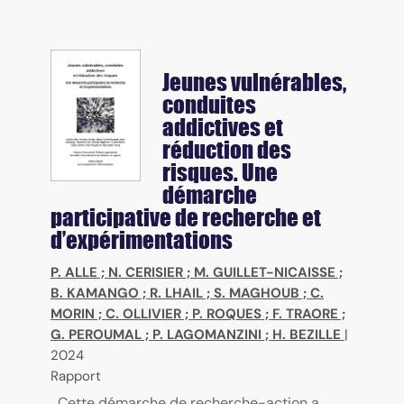
Jeunes vulnérables,
conduites
addictives et
réduction des
risques. Une
démarche
participative de recherche et
d’expérimentations
P. ALLE
;
N. CERISIER
;
M. GUILLET-NICAISSE
;
B. KAMANGO
;
R. LHAIL
;
S. MAGHOUB
;
C.
MORIN
;
C. OLLIVIER
;
P. ROQUES
;
F. TRAORE
;
G. PEROUMAL
;
P. LAGOMANZINI
;
H. BEZILLE
|
2024
Rapport
Cette démarche de recherche-action a