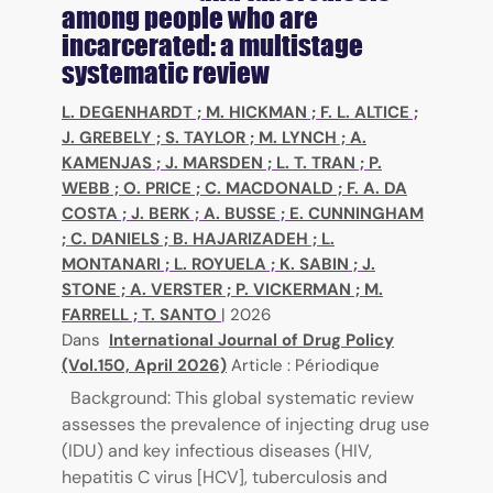
among people who are
incarcerated: a multistage
systematic review
L. DEGENHARDT
;
M. HICKMAN
;
F. L. ALTICE
;
J. GREBELY
;
S. TAYLOR
;
M. LYNCH
;
A.
KAMENJAS
;
J. MARSDEN
;
L. T. TRAN
;
P.
WEBB
;
O. PRICE
;
C. MACDONALD
;
F. A. DA
COSTA
;
J. BERK
;
A. BUSSE
;
E. CUNNINGHAM
;
C. DANIELS
;
B. HAJARIZADEH
;
L.
MONTANARI
;
L. ROYUELA
;
K. SABIN
;
J.
STONE
;
A. VERSTER
;
P. VICKERMAN
;
M.
FARRELL
;
T. SANTO
|
2026
Dans
International Journal of Drug Policy
(Vol.150, April 2026)
Article : Périodique
Background: This global systematic review
assesses the prevalence of injecting drug use
(IDU) and key infectious diseases (HIV,
hepatitis C virus [HCV], tuberculosis and