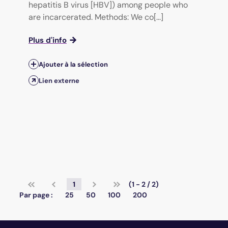
hepatitis B virus [HBV]) among people who
are incarcerated. Methods: We co[...]
Plus d'info
Ajouter à la sélection
Lien externe
1
(1 - 2 / 2)
Par page :
25
50
100
200