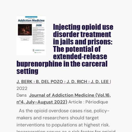
Injecting opioid use
disorder treatment
in jails and prisons:
The potential of
extended-release
buprenorphine in the carceral
setting
J. BERK
;
B. DEL POZO
;
J. D. RICH
;
J. D. LEE
|
2022
Dans
Journal of Addiction Medicine (Vol.16,
n°4, July-August 2022)
Article : Périodique
As the opioid overdose cases rise, policy-
makers and researchers should target
interventions to populations at highest risk.
Incarceration serves as a risk factor for opioid