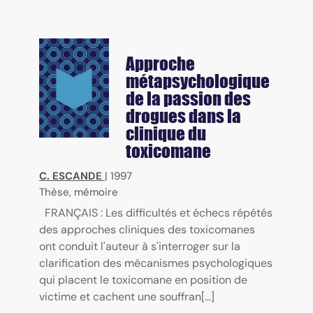
Approche
métapsychologique
de la passion des
drogues dans la
clinique du
toxicomane
C. ESCANDE
|
1997
Thèse, mémoire
FRANÇAIS : Les difficultés et échecs répétés
des approches cliniques des toxicomanes
ont conduit l'auteur à s'interroger sur la
clarification des mécanismes psychologiques
qui placent le toxicomane en position de
victime et cachent une souffran[...]