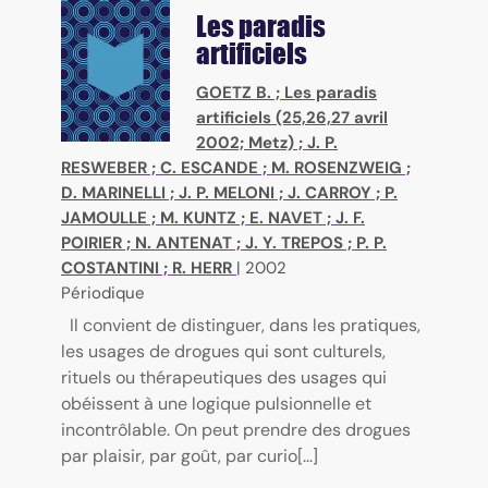
Les paradis
artificiels
GOETZ B.
;
Les paradis
artificiels (25,26,27 avril
2002; Metz)
;
J. P.
RESWEBER
;
C. ESCANDE
;
M. ROSENZWEIG
;
D. MARINELLI
;
J. P. MELONI
;
J. CARROY
;
P.
JAMOULLE
;
M. KUNTZ
;
E. NAVET
;
J. F.
POIRIER
;
N. ANTENAT
;
J. Y. TREPOS
;
P. P.
COSTANTINI
;
R. HERR
|
2002
Périodique
Il convient de distinguer, dans les pratiques,
les usages de drogues qui sont culturels,
rituels ou thérapeutiques des usages qui
obéissent à une logique pulsionnelle et
incontrôlable. On peut prendre des drogues
par plaisir, par goût, par curio[...]