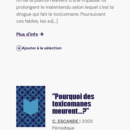
fin de la plainte relèvent d'une impasse. Ils
prolongent le malentendu selon lequel c'est la
drogue qui fait le toxicomane. Poursuivant
ces fables, les so[...]
Plus d'info
Ajouter à la sélection
"Pourquoi des
toxicomanes
meurent...?"
C. ESCANDE
|
2005
Périodique