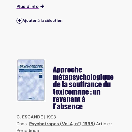
Plus d'info
Ajouter à la sélection
Approche
métapsychologique
de la souffrance du
toxicomane : un
revenant à
l'absence
C. ESCANDE
|
1998
Dans
Psychotropes (Vol.4, n°1, 1998)
Article :
Périodique