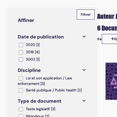
Auteur 
Affiner
6 Docum
Date de publication
A
Tris disp
2020
2020
[1]
2018
2018
[4]
2002
2002
[1]
Discipline
Loi et son application / Law enforcement
Loi et son application / Law
enforcement
[3]
Santé publique / Public health
Santé publique / Public health
[2]
Type de document
Texte legislatif
Texte legislatif
[3]
Périodique
Périodique
[2]