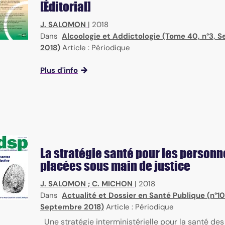
[Éditorial]
J. SALOMON
|
2018
Dans
Alcoologie et Addictologie (Tome 40, n°3, 
2018)
Article : Périodique
Plus d'info
La stratégie santé pour les personn
placées sous main de justice
J. SALOMON
;
C. MICHON
|
2018
Dans
Actualité et Dossier en Santé Publique (n°10
Septembre 2018)
Article : Périodique
Une stratégie interministérielle pour la santé de