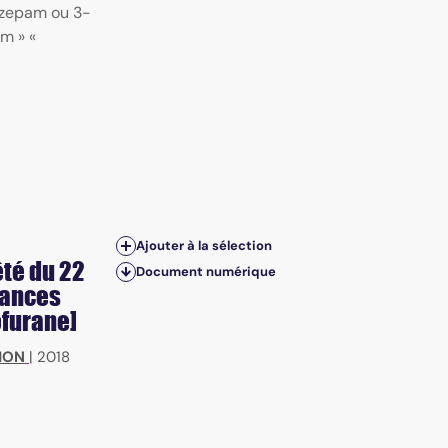
azepam ou 3-
m » «
Ajouter à la sélection
êté du 22
Document numérique
stances
furane]
MON
|
2018