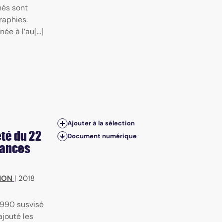
nés sont
graphies.
e à l’au[...]
Ajouter à la sélection
êté du 22
Document numérique
stances
MON
|
2018
 1990 susvisé
ajouté les