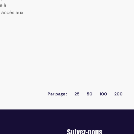
e à
r accès aux
Par page :
25
50
100
200
Suivez-nous