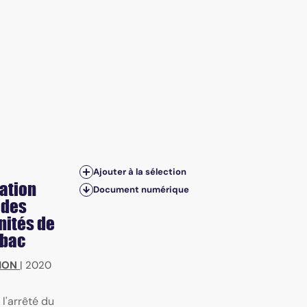
Ajouter à la sélection
gation
Document numérique
 des
nités de
abac
MON
|
2020
 l'arrêté du