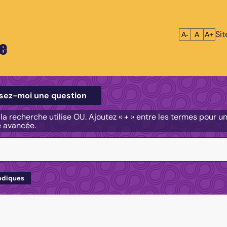
Si
Réduire le tex
Réinitialis
Agrandi
A-
A
A+
e
e
sez-moi une question
, la recherche utilise OU. Ajoutez « + » entre les termes pour 
e avancée.
odiques