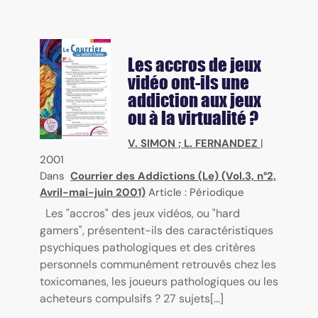
Les accros de jeux
vidéo ont-ils une
addiction aux jeux
ou à la virtualité ?
V. SIMON
;
L. FERNANDEZ
|
2001
Dans
Courrier des Addictions (Le) (Vol.3, n°2,
Avril-mai-juin 2001)
Article : Périodique
Les "accros" des jeux vidéos, ou "hard
gamers", présentent-ils des caractéristiques
psychiques pathologiques et des critères
personnels communément retrouvés chez les
toxicomanes, les joueurs pathologiques ou les
acheteurs compulsifs ? 27 sujets[...]