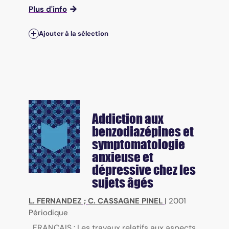
Plus d'info
Ajouter à la sélection
Addiction aux
benzodiazépines et
symptomatologie
anxieuse et
dépressive chez les
sujets âgés
L. FERNANDEZ
;
C. CASSAGNE PINEL
|
2001
Périodique
FRANÇAIS : Les travaux relatifs aux aspects