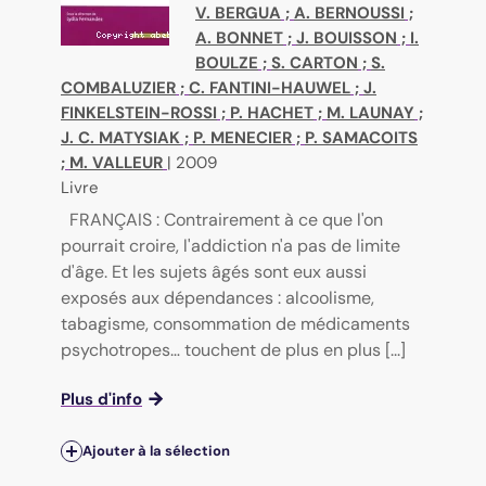
V. BERGUA
;
A. BERNOUSSI
;
A. BONNET
;
J. BOUISSON
;
I.
BOULZE
;
S. CARTON
;
S.
COMBALUZIER
;
C. FANTINI-HAUWEL
;
J.
FINKELSTEIN-ROSSI
;
P. HACHET
;
M. LAUNAY
;
J. C. MATYSIAK
;
P. MENECIER
;
P. SAMACOITS
;
M. VALLEUR
|
2009
Livre
FRANÇAIS : Contrairement à ce que l'on
pourrait croire, l'addiction n'a pas de limite
d'âge. Et les sujets âgés sont eux aussi
exposés aux dépendances : alcoolisme,
tabagisme, consommation de médicaments
psychotropes… touchent de plus en plus [...]
Plus d'info
Ajouter à la sélection