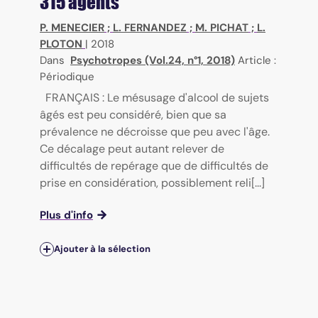
315 agents
P. MENECIER
;
L. FERNANDEZ
;
M. PICHAT
;
L.
PLOTON
|
2018
Dans
Psychotropes (Vol.24, n°1, 2018)
Article :
Périodique
FRANÇAIS : Le mésusage d'alcool de sujets
âgés est peu considéré, bien que sa
prévalence ne décroisse que peu avec l'âge.
Ce décalage peut autant relever de
difficultés de repérage que de difficultés de
prise en considération, possiblement reli[...]
Plus d'info
Ajouter à la sélection