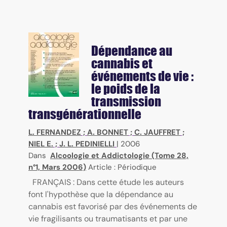
Dépendance au
cannabis et
événements de vie :
le poids de la
transmission
transgénérationnelle
L. FERNANDEZ
;
A. BONNET
;
C. JAUFFRET
;
NIEL E.
;
J. L. PEDINIELLI
|
2006
Dans
Alcoologie et Addictologie (Tome 28,
n°1, Mars 2006)
Article : Périodique
FRANÇAIS : Dans cette étude les auteurs
font l'hypothèse que la dépendance au
cannabis est favorisé par des événements de
vie fragilisants ou traumatisants et par une