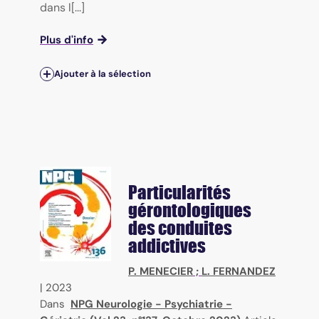
dans l[...]
Plus d'info
Ajouter à la sélection
Particularités
gérontologiques
des conduites
addictives
P. MENECIER
;
L. FERNANDEZ
|
2023
Dans
NPG Neurologie - Psychiatrie -