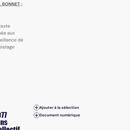
. BONNET
;
texte
nnée aux
veillance de
pistage
Ajouter à la sélection
977
Document numérique
ans
llectif