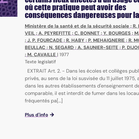
où cette pratique peut avoir des
conséquences dangereuses pour la
Ministère de la santé et de la sécurité sociale
;
R.
VEIL
;
A. PEYREFITTE
;
C. BONNET
;
Y. BOURGES
;
M
;
J. P. FOURCADE
;
R. HABY
;
P. MEHAIGNERIE
;
R. 
BEULLAC
;
N. SEGARD
;
A. SAUNIER-SEITE
;
P. DIJ
;
M. CAVAILLE
|
1977
Texte legislatif
EXTRAIT Art. 2. - Dans les écoles et collèges publ
privés, au sens de la loi susvisée du 11 juillet 1975, 
dans les autres établissements d'enseignement d
comparable, il est interdit de fumer dans les loca
fréquentés pa[...]
Plus d'info