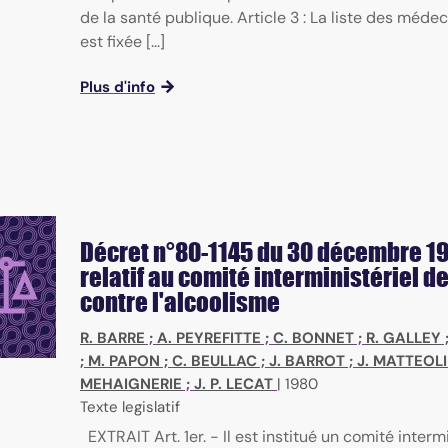
de la santé publique. Article 3 : La liste des méde
est fixée [...]
Plus d'info
Décret n°80-1145 du 30 décembre 1
relatif au comité interministériel de
contre l'alcoolisme
R. BARRE
;
A. PEYREFITTE
;
C. BONNET
;
R. GALLEY
;
M. PAPON
;
C. BEULLAC
;
J. BARROT
;
J. MATTEOLI
MEHAIGNERIE
;
J. P. LECAT
|
1980
Texte legislatif
EXTRAIT Art. 1er. - Il est institué un comité intermi