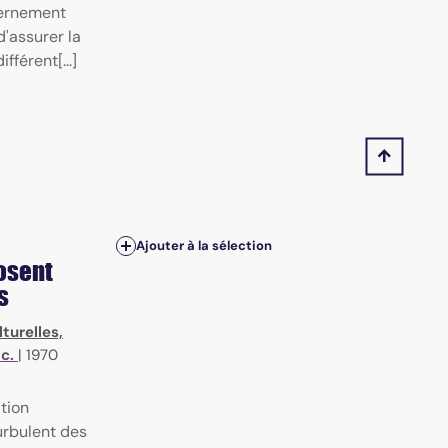
vernement
d'assurer la
férent[...]
Ajouter à la sélection
posent
s
turelles,
tc.
|
1970
ation
turbulent des