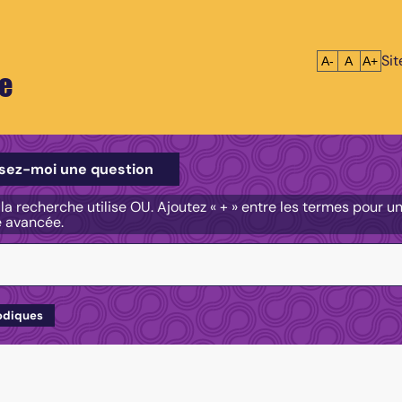
Si
Réduire le tex
Réinitialis
Agrandi
A-
A
A+
e
e
sez-moi une question
, la recherche utilise OU. Ajoutez « + » entre les termes pour 
e avancée.
odiques