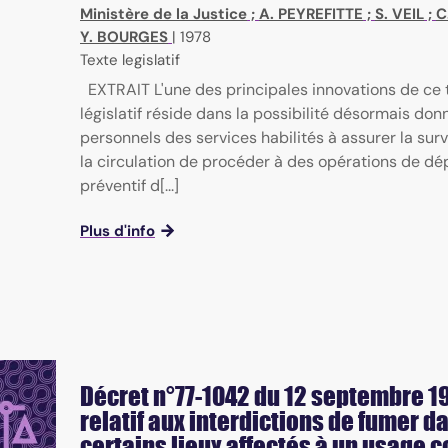
Ministère de la Justice
;
A. PEYREFITTE
;
S. VEIL
;
C
Y. BOURGES
|
1978
Texte legislatif
EXTRAIT L'une des principales innovations de ce 
législatif réside dans la possibilité désormais do
personnels des services habilités à assurer la sur
la circulation de procéder à des opérations de dé
préventif d[...]
Plus d'info
Décret n°77-1042 du 12 septembre 1
relatif aux interdictions de fumer d
certains lieux affectés à un usage co