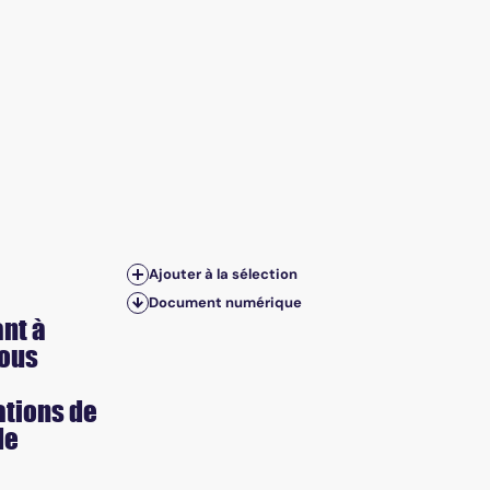
Ajouter à la sélection
Document numérique
ant à
sous
ations de
de