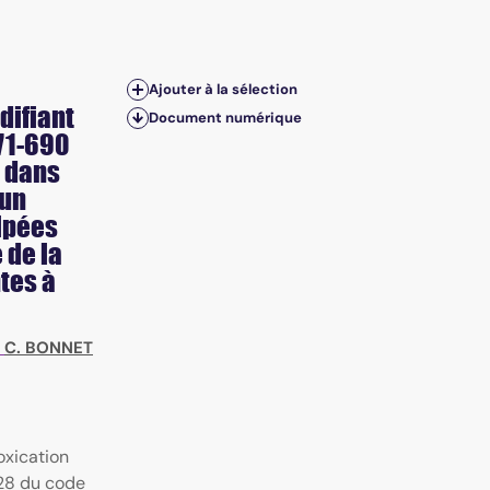
Ajouter à la sélection
difiant
Document numérique
71-690
s dans
 un
ulpées
e de la
tes à
;
C. BONNET
oxication
628 du code