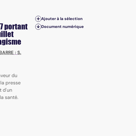
Ajouter à la sélection
7 portant
Document numérique
illet
abagisme
 BARRE
;
S.
faveur du
 la presse
t d'un
la santé.