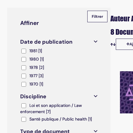
Auteur 
Affiner
8 Docum
Date de publication
A
Tris disp
1981
1981
[1]
1980
1980
[1]
1978
1978
[2]
1977
1977
[3]
1970
1970
[1]
Discipline
Loi et son application / Law enforcement
Loi et son application / Law
enforcement
[7]
Santé publique / Public health
Santé publique / Public health
[1]
Type de document