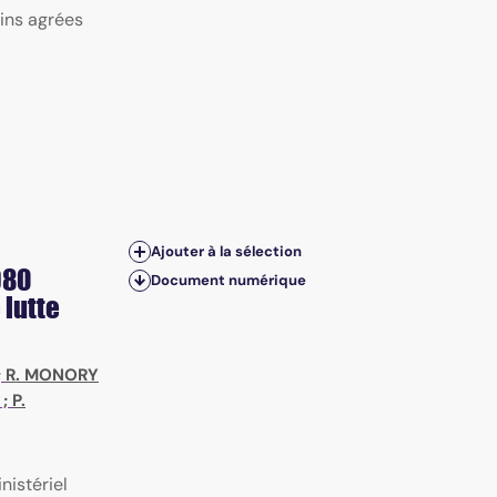
cins agrées
Ajouter à la sélection
980
Document numérique
 lutte
;
R. MONORY
;
P.
nistériel