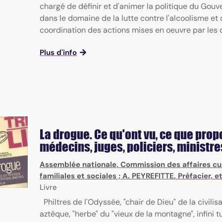
chargé de définir et d'animer la politique du Gou
dans le domaine de la lutte contre l'alcoolisme et 
coordination des actions mises en oeuvre par les dif
Plus d'info
La drogue. Ce qu'ont vu, ce que pro
médecins, juges, policiers, ministre
Assemblée nationale, Commission des affaires cul
familiales et sociales
;
A. PEYREFITTE
, Préfacier, e
Livre
Philtres de l'Odyssée, "chair de Dieu" de la civilis
aztèque, "herbe" du "vieux de la montagne", infini 