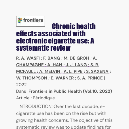
Chronic health
effects associated with
electronic cigarette use: A
systematic review
R. A. WASFI
;
F. BANG
;
M. DE GROH
;
A.
CHAMPAGNE
;
A. HAN
;
J. J. LANG
;
S. R.
MCFAULL
;
A. MELVIN
;
A. L. PIPE
;
S. SAXENA
;
W. THOMPSON
;
E. WARNER
;
S. A. PRINCE
|
2022
Dans
Frontiers in Public Health (Vol.10, 2022)
Article : Périodique
INTRODUCTION: Over the last decade, e-
cigarette use has been on the rise but with
growing health concerns. The objective of this
systematic review was to update findings for