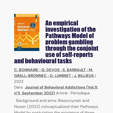
An empirical
investigation of the
Pathways Model of
problem gambling
through the conjoint
use of self-reports
and behavioural tasks
C. BONNAIRE
;
G. DEVOS
;
S. BARRAULT
;
M.
GRALL-BRONNEC
;
O. LUMINET
;
J. BILLIEUX
|
2022
Dans
Journal of Behavioral Addictions (Vol.11,
n°3, September 2022)
Article : Périodique
Background and aims: Blaszczynski and
Nower (2002) conceptualized their Pathways
Model by postulating the existence of three