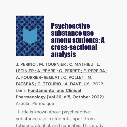
Psychoactive
substance use
among students: A
cross-sectional
analysis
J. PERINO
;
M. TOURNIER
;
C. MATHIEU
;
L.
LETINIER
;
A. PEYRE
;
G. PERRET
;
E. PEREIRA
;
A. FOURRIER-REGLAT
;
C. POLLET
;
M.
FATSEAS
;
C. TZOURIO
;
A. DAVELUY
|
2022
Dans
Fundamental and Clinical
Pharmacology (Vol.36, n°5, October 2022)
Article : Périodique
Little is known about psychoactive
substance use in students, apart from
tobacco, alcohol, and cannabis. This study