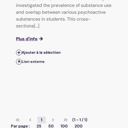
investigated the prevalence of substance use
and overlap between various psychoactive
substances in students. This cross-
sectiona[...]
Plus d'info
Ajouter à la sélection
Lien externe
1
(1 - 1 / 1)
Par page :
25
50
100
200