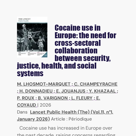
Cocaine use in
Europe: the need for
cross-sectoral
collaboration
between security,
justice, health, and social
systems
M. LHOSMOT-MARQUET
;
C. CHAMPEYRACHE
;
H. DONNADIEU
;
E. JOUANJUS
;
Y. KHAZAAL
;
P. ROUX
;
B. VARIGNON
;
L. FLEURY
;
E.
COYAUD
|
2026
Dans
Lancet Public Health (The) (Vol.11, n°1,
January 2026)
Article : Périodique
Cocaine use has increased in Europe over
the past decade, raising concerns regarding