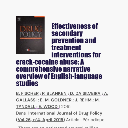
Effectiveness of
secondary
prevention and
treatment
interventions for
crack-cocaine abuse: A
comprehensive narrative
overview of English-language
studies
B. FISCHER
;
P. BLANKEN
;
D. DA SILVEIRA
;
A.
GALLASSI
;
E. M. GOLDNER
;
J. REHM
;
M.
TYNDALL
;
E. WOOD
|
2015
Dans
International Journal of Drug Policy
(Vol.26, n°4, April 2015)
Article : Périodique