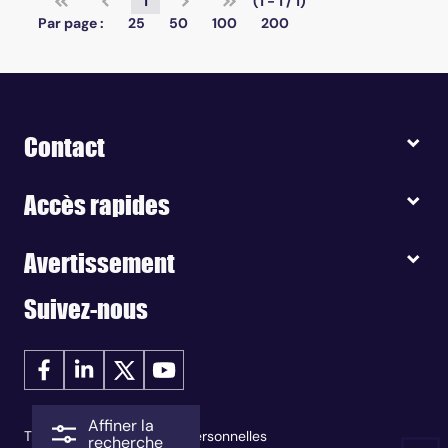
1
(1 - 1 / 1)
Par page :
25
50
100
200
Contact
Accès rapides
Avertissement
Suivez-nous
Affiner la
Traitement des données personnelles
recherche