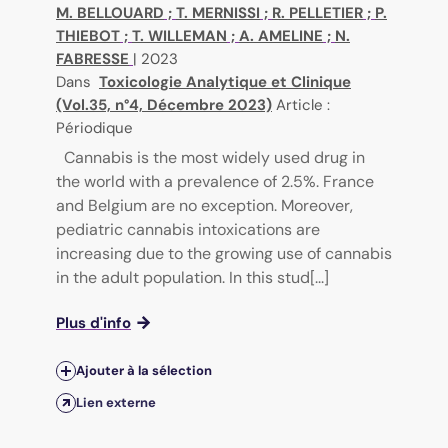
M. BELLOUARD
;
T. MERNISSI
;
R. PELLETIER
;
P.
THIEBOT
;
T. WILLEMAN
;
A. AMELINE
;
N.
FABRESSE
|
2023
Dans
Toxicologie Analytique et Clinique
(Vol.35, n°4, Décembre 2023)
Article :
Périodique
Cannabis is the most widely used drug in
the world with a prevalence of 2.5%. France
and Belgium are no exception. Moreover,
pediatric cannabis intoxications are
increasing due to the growing use of cannabis
in the adult population. In this stud[...]
Plus d'info
Ajouter à la sélection
Lien externe