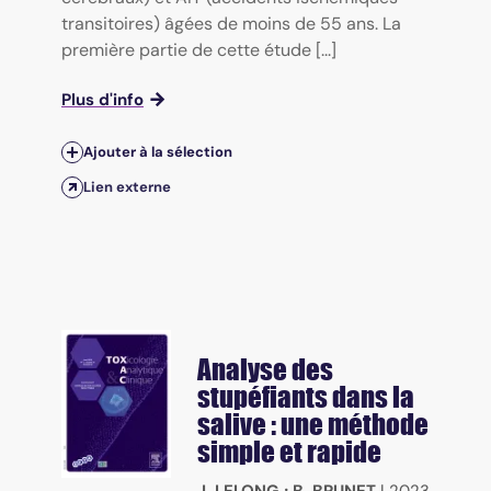
transitoires) âgées de moins de 55 ans. La
première partie de cette étude [...]
Plus d'info
Ajouter à la sélection
Lien externe
Analyse des
stupéfiants dans la
salive : une méthode
simple et rapide
J. LELONG
;
B. BRUNET
|
2023