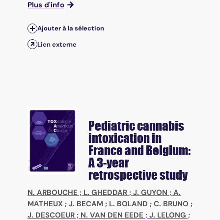
Plus d'info
Ajouter à la sélection
Lien externe
Pediatric cannabis
intoxication in
France and Belgium:
A 3-year
retrospective study
N. ARBOUCHE
;
L. GHEDDAR
;
J. GUYON
;
A.
MATHEUX
;
J. BECAM
;
L. BOLAND
;
C. BRUNO
;
J. DESCOEUR
;
N. VAN DEN EEDE
;
J. LELONG
;