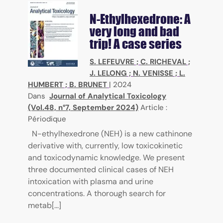
N-Ethylhexedrone: A
very long and bad
trip! A case series
S. LEFEUVRE
;
C. RICHEVAL
;
J. LELONG
;
N. VENISSE
;
L.
HUMBERT
;
B. BRUNET
|
2024
Dans
Journal of Analytical Toxicology
(Vol.48, n°7, September 2024)
Article :
Périodique
N-ethylhexedrone (NEH) is a new cathinone
derivative with, currently, low toxicokinetic
and toxicodynamic knowledge. We present
three documented clinical cases of NEH
intoxication with plasma and urine
concentrations. A thorough search for
metab[...]