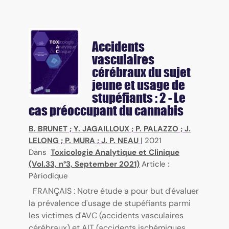
Accidents
vasculaires
cérébraux du sujet
jeune et usage de
stupéfiants : 2 - Le
cas préoccupant du cannabis
B. BRUNET
;
Y. JAGAILLOUX
;
P. PALAZZO
;
J.
LELONG
;
P. MURA
;
J. P. NEAU
|
2021
Dans
Toxicologie Analytique et Clinique
(Vol.33, n°3, September 2021)
Article :
Périodique
FRANÇAIS : Notre étude a pour but d'évaluer
la prévalence d'usage de stupéfiants parmi
les victimes d'AVC (accidents vasculaires
cérébraux) et AIT (accidents ischémiques