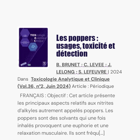
Les poppers :
usages, toxicité et
détection
B. BRUNET
;
C. LEVEE
;
J.
LELONG
;
S. LEFEUVRE
|
2024
Dans
Toxicologie Analytique et Clinique
(Vol.36, n°2, Juin 2024)
Article : Périodique
FRANÇAIS : Objectif : Cet article présente
les principaux aspects relatifs aux nitrites
d’alkyles autrement appelés poppers. Les
poppers sont des solvants qui une fois
inhalés provoquent une euphorie et une
relaxation musculaire. Ils sont fréqu[...]