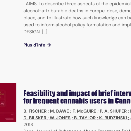
AIMS: To describe three aspects of the epidemiol
alcohol-attributable deaths in Europe, dose, de
place, and to illustrate how such knowledge can b
used to inform alcohol policy formulation and imp
DESIGN: [...]
Plus d'info
Feasibility and impact of brief inte
for frequent cannabis users in Can
B. FISCHER
;
M. DAWE
;
F. McGUIRE
;
P. A. SHUPER
;
D. BILSKER
;
W. JONES
;
B. TAYLOR
;
K. RUDZINSKI
;
2013