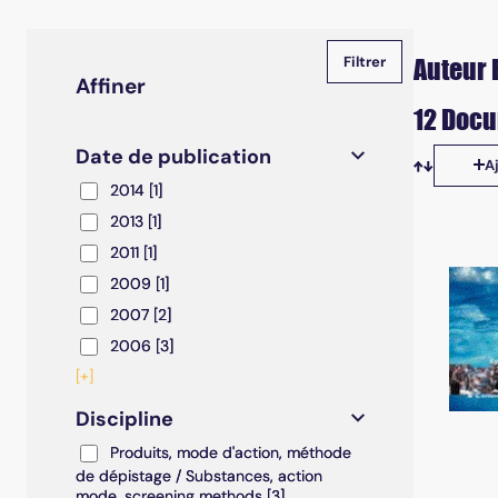
Auteur 
Affiner
12 Docu
Date de publication
A
Tris disp
2014
2014
[1]
2013
2013
[1]
2011
2011
[1]
2009
2009
[1]
2007
2007
[2]
2006
2006
[3]
[+]
Discipline
Produits, mode d'action, méthode de dépistage / S
Produits, mode d'action, méthode
de dépistage / Substances, action
mode, screening methods
[3]