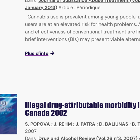
Dans
Journal of Substance Abuse Treatment (Vol.4
January 2013)
Article : Périodique
Cannabis use is prevalent among young people, 
users are at an elevated risk for health problems. A
and effectiveness of conventional treatment are l
brief interventions (BIs) may present viable alternat
Plus d'info
Illegal drug-attributable morbidity 
Canada 2002
S. POPOVA
;
J. REHM
;
J. PATRA
;
D. BALIUNAS
;
B. 
2007
Dans
Drug and Alcohol Review (Vol.26 n°3, 2007)