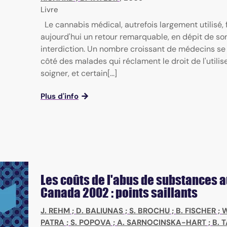
Livre
Le cannabis médical, autrefois largement utilisé, f
aujourd'hui un retour remarquable, en dépit de so
interdiction. Un nombre croissant de médecins se
côté des malades qui réclament le droit de l'utilis
soigner, et certain[...]
Plus d'info
Les coûts de l'abus de substances 
Canada 2002 : points saillants
J. REHM
;
D. BALIUNAS
;
S. BROCHU
;
B. FISCHER
;
W
PATRA
;
S. POPOVA
;
A. SARNOCINSKA-HART
;
B. 