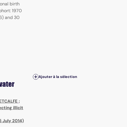
onal birth
ohort: 1970
86) and 30
Ajouter à la sélection
water
METCALFE
;
ting illicit
5 July 2014)