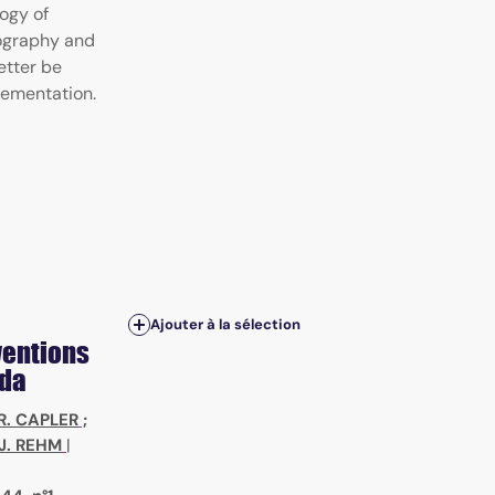
ogy of
mography and
etter be
lementation.
Ajouter à la sélection
rventions
ada
R. CAPLER
;
J. REHM
|