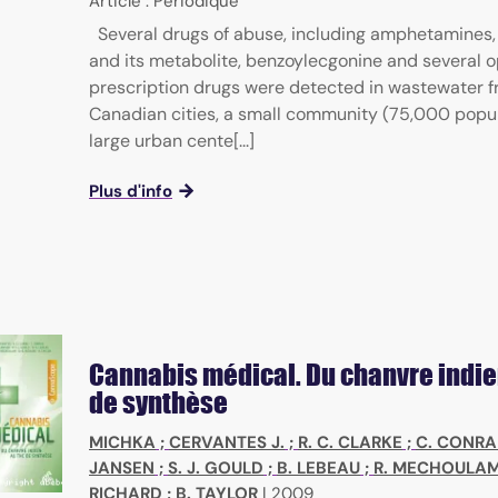
Article : Périodique
Several drugs of abuse, including amphetamines,
and its metabolite, benzoylecgonine and several o
prescription drugs were detected in wastewater 
Canadian cities, a small community (75,000 popul
large urban cente[...]
Plus d'info
Cannabis médical. Du chanvre indie
de synthèse
MICHKA
;
CERVANTES J.
;
R. C. CLARKE
;
C. CONR
JANSEN
;
S. J. GOULD
;
B. LEBEAU
;
R. MECHOULA
RICHARD
;
B. TAYLOR
|
2009