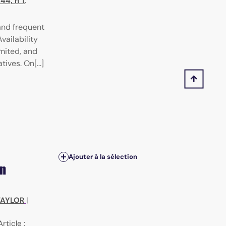
4, n°1,
and frequent
vailability
imited, and
ives. On[...]
Ajouter à la sélection
in
TAYLOR
|
Article :