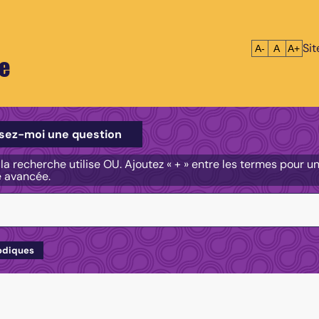
Si
Réduire le tex
Réinitialis
Agrandi
A-
A
A+
e
e
sez-moi une question
, la recherche utilise OU. Ajoutez « + » entre les termes pour 
e avancée.
odiques