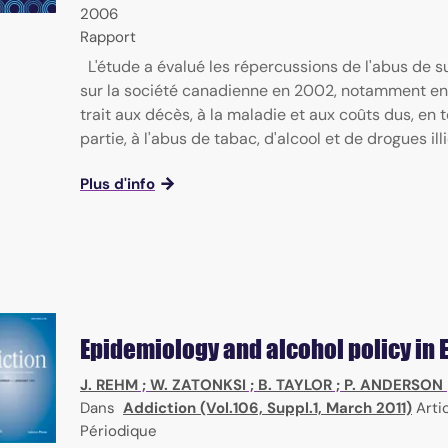
2006
Rapport
L'étude a évalué les répercussions de l'abus de 
sur la société canadienne en 2002, notamment en
trait aux décès, à la maladie et aux coûts dus, en 
partie, à l'abus de tabac, d'alcool et de drogues illici
Plus d'info
Epidemiology and alcohol policy in 
J. REHM
;
W. ZATONKSI
;
B. TAYLOR
;
P. ANDERSON
Dans
Addiction (Vol.106, Suppl.1, March 2011)
Artic
Périodique