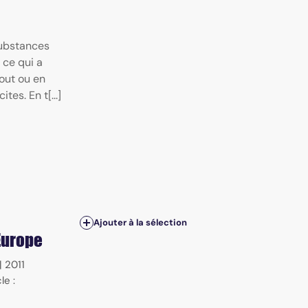
substances
 ce qui a
tout ou en
tes. En t[...]
Ajouter à la sélection
Europe
|
2011
le :