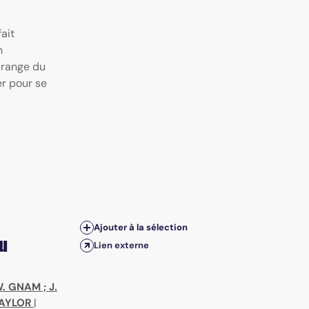
ait
n
 range du
er pour se
Ajouter à la sélection
au
Lien externe
. GNAM
;
J.
TAYLOR
|