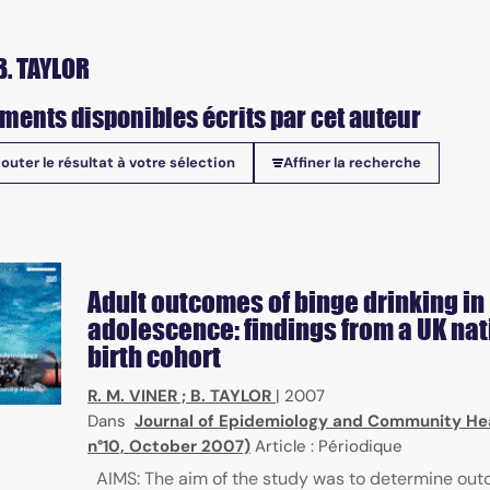
B. TAYLOR
ments disponibles écrits par cet auteur
jouter le résultat à votre sélection
Affiner la recherche
onibles
Adult outcomes of binge drinking in
adolescence: findings from a UK nat
birth cohort
R. M. VINER
;
B. TAYLOR
|
2007
Dans
Journal of Epidemiology and Community Heal
ubstances, action mode, screening methods
n°10, October 2007)
Article : Périodique
AIMS: The aim of the study was to determine out