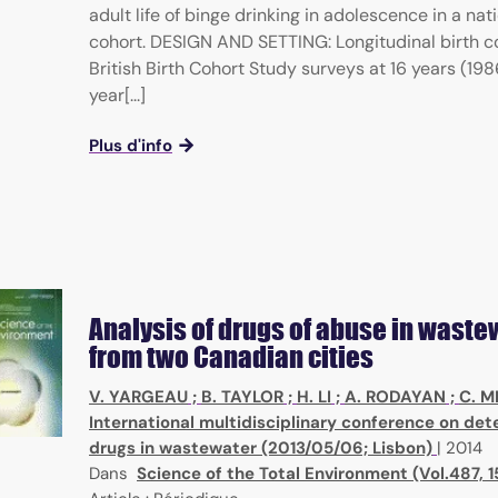
adult life of binge drinking in adolescence in a nati
cohort. DESIGN AND SETTING: Longitudinal birth c
British Birth Cohort Study surveys at 16 years (19
year[...]
Plus d'info
Analysis of drugs of abuse in waste
from two Canadian cities
V. YARGEAU
;
B. TAYLOR
;
H. LI
;
A. RODAYAN
;
C. 
International multidisciplinary conference on detec
drugs in wastewater (2013/05/06; Lisbon)
|
2014
Dans
Science of the Total Environment (Vol.487, 1