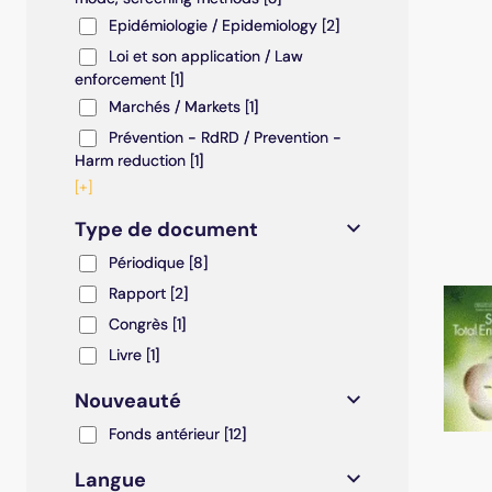
Epidémiologie / Epidemiology
Epidémiologie / Epidemiology
[2]
Loi et son application / Law enforcement
Loi et son application / Law
enforcement
[1]
Marchés / Markets
Marchés / Markets
[1]
Prévention - RdRD / Prevention - Harm reduction
Prévention - RdRD / Prevention -
Harm reduction
[1]
[+]
Type de document
Périodique
Périodique
[8]
Rapport
Rapport
[2]
Congrès
Congrès
[1]
Livre
Livre
[1]
Nouveauté
Fonds antérieur
Fonds antérieur
[12]
Langue