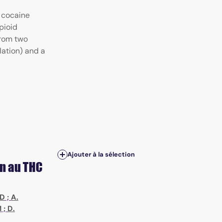
 cocaine
pioid
from two
ation) and a
Ajouter à la sélection
n au THC
AD
;
A.
M
;
D.