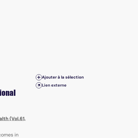
Ajouter à la sélection
Lien externe
ional
th (Vol.61,
comes in