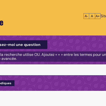
Si
Réduire le tex
Réinitialis
Agrandi
A-
A
A+
e
e
sez-moi une question
, la recherche utilise OU. Ajoutez « + » entre les termes pour 
e avancée.
odiques