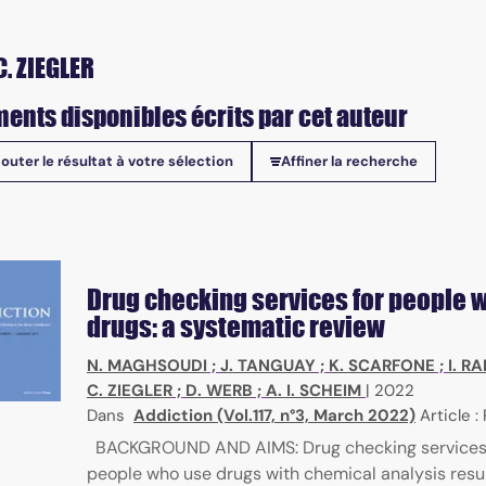
C. ZIEGLER
ents disponibles écrits par cet auteur
jouter le résultat à votre sélection
Affiner la recherche
onibles
Drug checking services for people 
drugs: a systematic review
N. MAGHSOUDI
;
J. TANGUAY
;
K. SCARFONE
;
I. 
C. ZIEGLER
;
D. WERB
;
A. I. SCHEIM
|
2022
Dans
Addiction (Vol.117, n°3, March 2022)
Article :
BACKGROUND AND AIMS: Drug checking services
people who use drugs with chemical analysis result