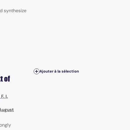
nd synthesize
Ajouter à la sélection
t of
;
F. I.
 August
rongly