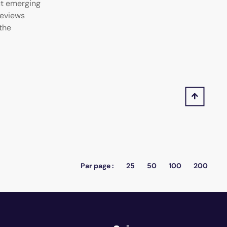
ut emerging
reviews
the
Par page :
25
50
100
200