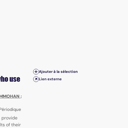
Ajouter à la sélection
who use
Lien externe
RAMMOHAN
;
 Périodique
 provide
s of their