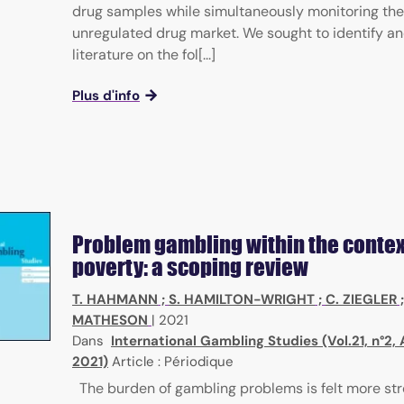
drug samples while simultaneously monitoring the
unregulated drug market. We sought to identify a
literature on the fol[...]
Plus d'info
Problem gambling within the contex
poverty: a scoping review
T. HAHMANN
;
S. HAMILTON-WRIGHT
;
C. ZIEGLER
MATHESON
|
2021
Dans
International Gambling Studies (Vol.21, n°2,
2021)
Article : Périodique
The burden of gambling problems is felt more st