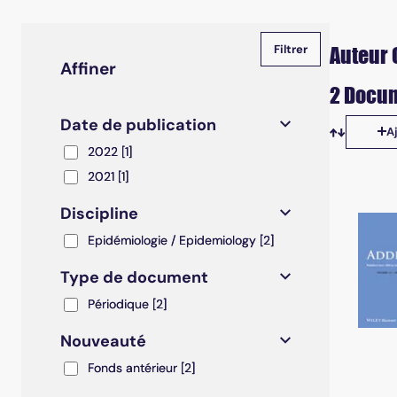
Auteur 
Affiner
2 Docum
Date de publication
A
Tris disp
2022
2022
[1]
2021
2021
[1]
Discipline
Epidémiologie / Epidemiology
Epidémiologie / Epidemiology
[2]
Type de document
Périodique
Périodique
[2]
Nouveauté
Fonds antérieur
Fonds antérieur
[2]