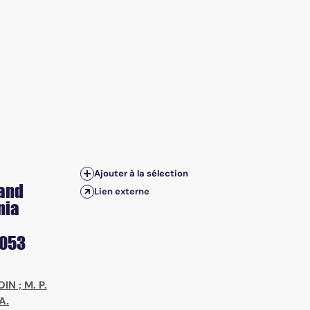
Ajouter à la sélection
 and
Lien externe
nia
3053
DIN
;
M. P.
A.