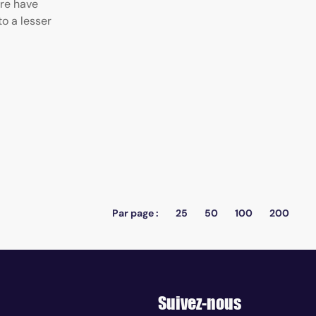
ere have
to a lesser
Par page :
25
50
100
200
Suivez-nous