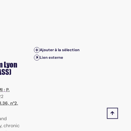
Ajouter à la sélection
Lien externe
m Lyon
ASS)
MI
;
P.
22
.36, n°2,
and
, chronic