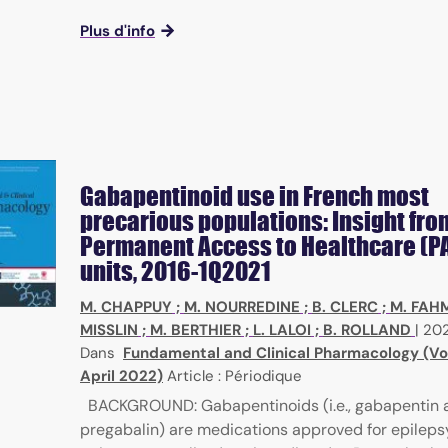
Plus d'info
Gabapentinoid use in French most
precarious populations: Insight fro
Permanent Access to Healthcare (P
units, 2016-1Q2021
M. CHAPPUY
;
M. NOURREDINE
;
B. CLERC
;
M. FAH
MISSLIN
;
M. BERTHIER
;
L. LALOI
;
B. ROLLAND
|
20
Dans
Fundamental and Clinical Pharmacology (Vol
April 2022)
Article : Périodique
BACKGROUND: Gabapentinoids (i.e., gabapentin 
pregabalin) are medications approved for epilepsy