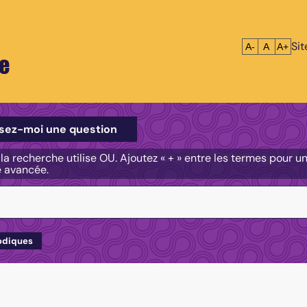
Si
Réduire le tex
Réinitialis
Agrandi
A-
A
A+
e
e
sez-moi une question
, la recherche utilise OU. Ajoutez « + » entre les termes pour 
e avancée.
odiques