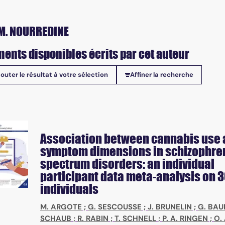
M. NOURREDINE
ents disponibles écrits par cet auteur
jouter le résultat à votre sélection
Affiner la recherche
onibles
Association between cannabis use
symptom dimensions in schizophre
spectrum disorders: an individual
participant data meta-analysis on 
individuals
M. ARGOTE
;
G. SESCOUSSE
;
J. BRUNELIN
;
G. BAU
SCHAUB
;
R. RABIN
;
T. SCHNELL
;
P. A. RINGEN
;
O. 