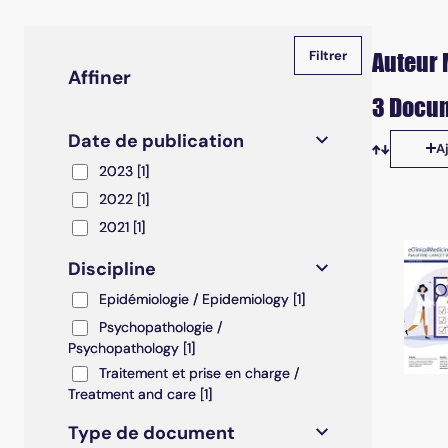
Auteur 
Affiner
3 Docum
Date de publication
A
Tris disp
2023
2023
[1]
2022
2022
[1]
2021
2021
[1]
Discipline
Epidémiologie / Epidemiology
Epidémiologie / Epidemiology
[1]
Psychopathologie / Psychopathology
Psychopathologie /
Psychopathology
[1]
Traitement et prise en charge / Treatment and care
Traitement et prise en charge /
Treatment and care
[1]
Type de document