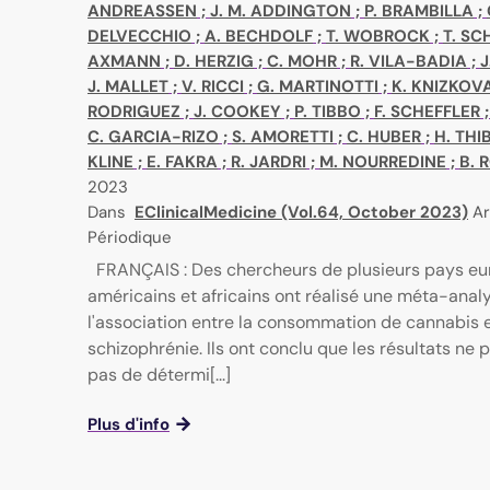
ANDREASSEN
;
J. M. ADDINGTON
;
P. BRAMBILLA
;
DELVECCHIO
;
A. BECHDOLF
;
T. WOBROCK
;
T. SC
AXMANN
;
D. HERZIG
;
C. MOHR
;
R. VILA-BADIA
;
J
J. MALLET
;
V. RICCI
;
G. MARTINOTTI
;
K. KNIZKOV
RODRIGUEZ
;
J. COOKEY
;
P. TIBBO
;
F. SCHEFFLER
C. GARCIA-RIZO
;
S. AMORETTI
;
C. HUBER
;
H. THI
KLINE
;
E. FAKRA
;
R. JARDRI
;
M. NOURREDINE
;
B. 
2023
Dans
EClinicalMedicine (Vol.64, October 2023)
Ar
Périodique
FRANÇAIS : Des chercheurs de plusieurs pays eu
américains et africains ont réalisé une méta-anal
l'association entre la consommation de cannabis e
schizophrénie. Ils ont conclu que les résultats ne
pas de détermi[...]
Plus d'info