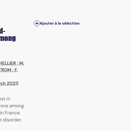
Ajouter à la sélection
d-
among
HELLIER
;
M.
STROM
;
F.
ch 2021)
st in
tions among
in France.
e disorder,