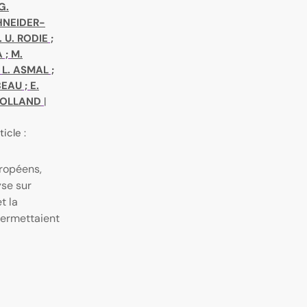
G.
HNEIDER-
. U. RODIE
;
A
;
M.
;
L. ASMAL
;
BEAU
;
E.
ROLLAND
|
ticle :
ropéens,
yse sur
t la
 permettaient