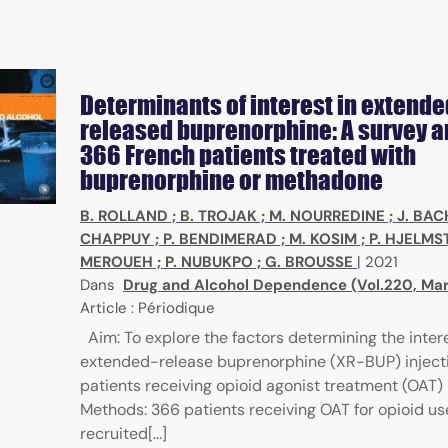
Determinants of interest in extende
released buprenorphine: A survey 
366 French patients treated with
buprenorphine or methadone
B. ROLLAND
;
B. TROJAK
;
M. NOURREDINE
;
J. BAC
CHAPPUY
;
P. BENDIMERAD
;
M. KOSIM
;
P. HJELM
MEROUEH
;
P. NUBUKPO
;
G. BROUSSE
|
2021
Dans
Drug and Alcohol Dependence (Vol.220, Mar
Article : Périodique
Aim: To explore the factors determining the intere
extended-release buprenorphine (XR-BUP) injec
patients receiving opioid agonist treatment (OAT) 
Methods: 366 patients receiving OAT for opioid us
recruited[...]