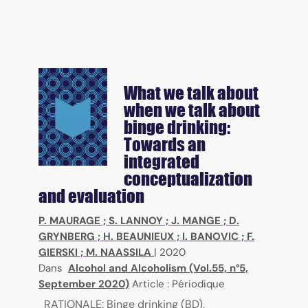
What we talk about
when we talk about
binge drinking:
Towards an
integrated
conceptualization
and evaluation
P. MAURAGE
;
S. LANNOY
;
J. MANGE
;
D.
GRYNBERG
;
H. BEAUNIEUX
;
I. BANOVIC
;
F.
GIERSKI
;
M. NAASSILA
|
2020
Dans
Alcohol and Alcoholism (Vol.55, n°5,
September 2020)
Article : Périodique
RATIONALE: Binge drinking (BD),