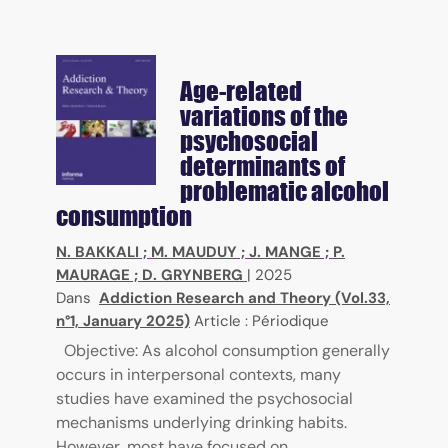
Age-related
variations of the
psychosocial
determinants of
problematic alcohol
consumption
N. BAKKALI
;
M. MAUDUY
;
J. MANGE
;
P.
MAURAGE
;
D. GRYNBERG
|
2025
Dans
Addiction Research and Theory (Vol.33,
n°1, January 2025)
Article : Périodique
Objective: As alcohol consumption generally
occurs in interpersonal contexts, many
studies have examined the psychosocial
mechanisms underlying drinking habits.
However, most have focused on