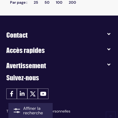
Par page :
25
50
100
200
Contact
Accès rapides
Avertissement
Suivez-nous
Affiner la
Traitement des données personnelles
recherche