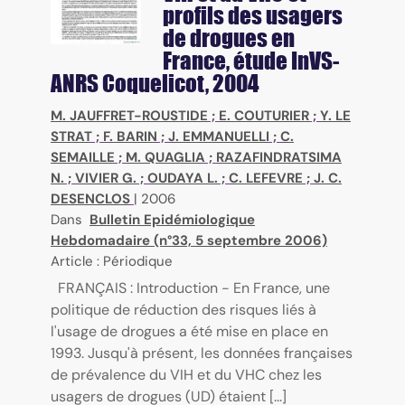
profils des usagers
de drogues en
France, étude InVS-
ANRS Coquelicot, 2004
M. JAUFFRET-ROUSTIDE
;
E. COUTURIER
;
Y. LE
STRAT
;
F. BARIN
;
J. EMMANUELLI
;
C.
SEMAILLE
;
M. QUAGLIA
;
RAZAFINDRATSIMA
N.
;
VIVIER G.
;
OUDAYA L.
;
C. LEFEVRE
;
J. C.
DESENCLOS
|
2006
Dans
Bulletin Epidémiologique
Hebdomadaire (n°33, 5 septembre 2006)
Article : Périodique
FRANÇAIS : Introduction - En France, une
politique de réduction des risques liés à
l'usage de drogues a été mise en place en
1993. Jusqu'à présent, les données françaises
de prévalence du VIH et du VHC chez les
usagers de drogues (UD) étaient [...]