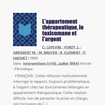
L'appartement
thérapeutique, le
toxicomane et
l'argent
C. LEFEVRE
;
FORZY J.
;
GRESSENT M.
;
M. BRUYER
;
R. CLEMENT
;
P.
HACHET
|
1994
Dans
Interventions (n°45, Juillet 1994)
Article
: Périodique
FRANÇAIS : Cette réflexion institutionnelle
interroge le rapport, toujours problématique,
à l'argent chez les toxicomanes hébergés en
appartement thérapeutique. Cette relation
difficile, loin de parasiter la prise en charge,
est l'occasion de [...]