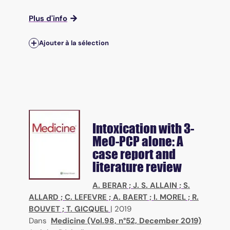
Plus d'info
Ajouter à la sélection
Intoxication with 3-
MeO-PCP alone: A
case report and
literature review
A. BERAR
;
J. S. ALLAIN
;
S.
ALLARD
;
C. LEFEVRE
;
A. BAERT
;
I. MOREL
;
R.
BOUVET
;
T. GICQUEL
|
2019
Dans
Medicine (Vol.98, n°52, December 2019)