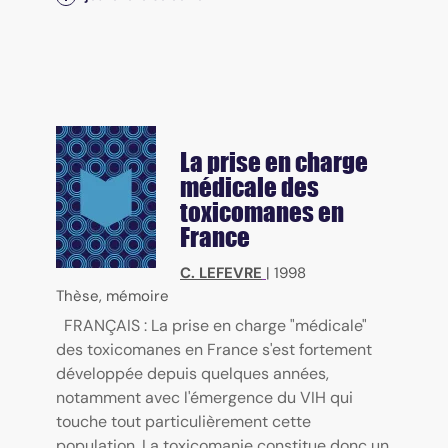
La prise en charge
médicale des
toxicomanes en
France
C. LEFEVRE
|
1998
Thèse, mémoire
FRANÇAIS : La prise en charge "médicale"
des toxicomanes en France s'est fortement
développée depuis quelques années,
notamment avec l'émergence du VIH qui
touche tout particulièrement cette
population. La toxicomanie constitue donc un