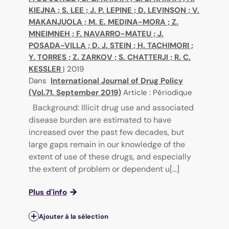
KIEJNA
;
S. LEE
;
J. P. LEPINE
;
D. LEVINSON
;
V.
MAKANJUOLA
;
M. E. MEDINA-MORA
;
Z.
MNEIMNEH
;
F. NAVARRO-MATEU
;
J.
POSADA-VILLA
;
D. J. STEIN
;
H. TACHIMORI
;
Y. TORRES
;
Z. ZARKOV
;
S. CHATTERJI
;
R. C.
KESSLER
|
2019
Dans
International Journal of Drug Policy
(Vol.71, September 2019)
Article : Périodique
Background: Illicit drug use and associated
disease burden are estimated to have
increased over the past few decades, but
large gaps remain in our knowledge of the
extent of use of these drugs, and especially
the extent of problem or dependent u[...]
Plus d'info
Ajouter à la sélection