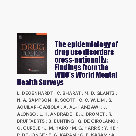
The epidemiology of
drug use disorders
cross-nationally:
Findings from the
WHO's World Mental
Health Surveys
L. DEGENHARDT
;
C. BHARAT
;
M. D. GLANTZ
;
N. A. SAMPSON
;
K. SCOTT
;
C. C. W. LIM
;
S.
AGUILAR-GAXIOLA
;
A. AL-HAMZAWI
;
J.
ALONSO
;
L. H. ANDRADE
;
E. J. BROMET
;
R.
BRUFFAERTS
;
B. BUNTING
;
G. DE GIROLAMO
;
O. GUREJE
;
J. M. HARO
;
M. G. HARRIS
;
Y. HE
;
P. DE JONGE
;
E. G. KARAM
;
G. E. KARAM
;
A.