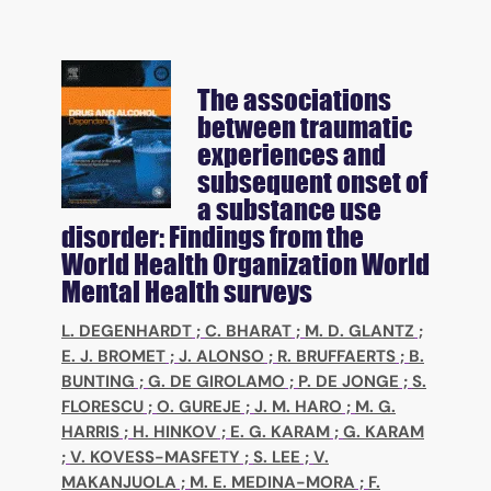
The associations
between traumatic
experiences and
subsequent onset of
a substance use
disorder: Findings from the
World Health Organization World
Mental Health surveys
L. DEGENHARDT
;
C. BHARAT
;
M. D. GLANTZ
;
E. J. BROMET
;
J. ALONSO
;
R. BRUFFAERTS
;
B.
BUNTING
;
G. DE GIROLAMO
;
P. DE JONGE
;
S.
FLORESCU
;
O. GUREJE
;
J. M. HARO
;
M. G.
HARRIS
;
H. HINKOV
;
E. G. KARAM
;
G. KARAM
;
V. KOVESS-MASFETY
;
S. LEE
;
V.
MAKANJUOLA
;
M. E. MEDINA-MORA
;
F.