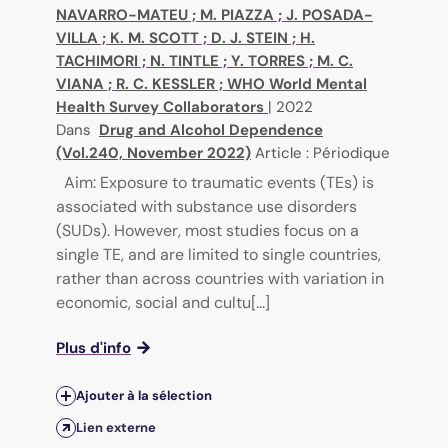
NAVARRO-MATEU
;
M. PIAZZA
;
J. POSADA-
VILLA
;
K. M. SCOTT
;
D. J. STEIN
;
H.
TACHIMORI
;
N. TINTLE
;
Y. TORRES
;
M. C.
VIANA
;
R. C. KESSLER
;
WHO World Mental
Health Survey Collaborators
|
2022
Dans
Drug and Alcohol Dependence
(Vol.240, November 2022)
Article : Périodique
Aim: Exposure to traumatic events (TEs) is
associated with substance use disorders
(SUDs). However, most studies focus on a
single TE, and are limited to single countries,
rather than across countries with variation in
economic, social and cultu[...]
Plus d'info
Ajouter à la sélection
Lien externe