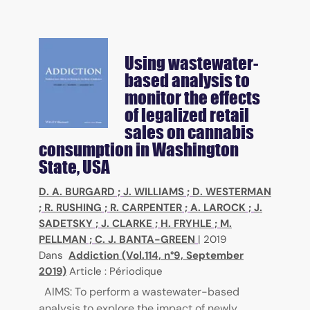
Using wastewater-
based analysis to
monitor the effects
of legalized retail
sales on cannabis
consumption in Washington
State, USA
D. A. BURGARD
;
J. WILLIAMS
;
D. WESTERMAN
;
R. RUSHING
;
R. CARPENTER
;
A. LAROCK
;
J.
SADETSKY
;
J. CLARKE
;
H. FRYHLE
;
M.
PELLMAN
;
C. J. BANTA-GREEN
|
2019
Dans
Addiction (Vol.114, n°9, September
2019)
Article : Périodique
AIMS: To perform a wastewater-based
analysis to explore the impact of newly