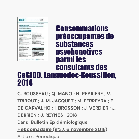
Consommations
préoccupantes de
substances
psychoactives
parmi les
consultants des
CeGIDD. Languedoc-Roussillon,
2014
C. ROUSSEAU
;
Q. MANO
;
H. PEYRIERE
;
V.
TRIBOUT
;
J. M. JACQUET
;
M. FERREYRA
;
E.
DE CARVALHO
;
I. BROSSON
;
J. VERDIER
;
J.
DERRIEN
;
J. REYNES
|
2018
Dans
Bulletin Epidémiologique
Hebdomadaire (n°37, 6 novembre 2018)
Article : Périodique