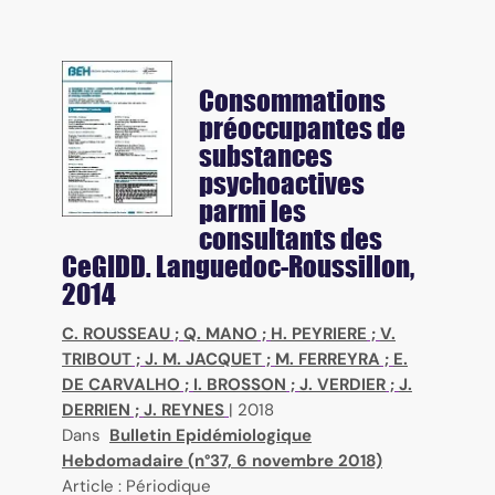
Consommations
préoccupantes de
substances
psychoactives
parmi les
consultants des
CeGIDD. Languedoc-Roussillon,
2014
C. ROUSSEAU
;
Q. MANO
;
H. PEYRIERE
;
V.
TRIBOUT
;
J. M. JACQUET
;
M. FERREYRA
;
E.
DE CARVALHO
;
I. BROSSON
;
J. VERDIER
;
J.
DERRIEN
;
J. REYNES
|
2018
Dans
Bulletin Epidémiologique
Hebdomadaire (n°37, 6 novembre 2018)
Article : Périodique